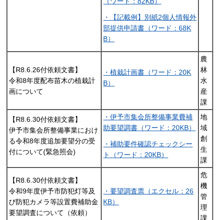
（ワード：82KB）
・【記載例】別紙2個人情報外
部提供申請書（ワード：68K
B）
農
【R8.6.26付依頼文書】
林
・植栽計画書（ワード：20K
令和8年度配布苗木の植栽計
水
B）
画について
産
課
・伊予市集会所整備事業費補
地
【R8.6.30付依頼文書】
助要望調書（ワード：20KB）
域
伊予市集会所整備事業におけ
創
る令和8年度追加要望分の受
・補助要件確認チェックシー
生
付について(緊急照会)
ト（ワード：20KB）
課
危
【R8.6.30付依頼文書】
機
令和9年度伊予市防犯灯等及
・要望調査票（エクセル：26
管
び防犯カメラ等設置費補助金
KB）
理
要望調査について（依頼）
課