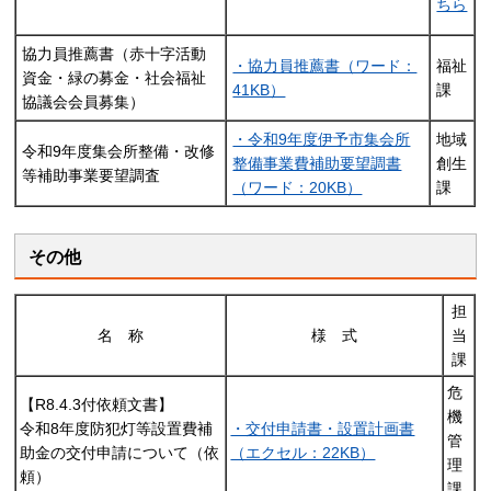
ちら
協力員推薦書（赤十字活動
・協力員推薦書（ワード：
福祉
資金・緑の募金・社会福祉
41KB）
課
協議会会員募集）
・令和9年度伊予市集会所
地域
令和9年度集会所整備・改修
整備事業費補助要望調書
創生
等補助事業要望調査
（ワード：20KB）
課
その他
担
名
称
様
式
当
課
危
【R8.4.3付依頼文書】
機
令和8年度防犯灯等設置費補
・交付申請書・設置計画書
管
助金の交付申請について（依
（エクセル：22KB）
理
頼）
課