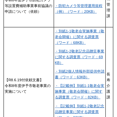
管
等設置費補助事業事前協議の
・防犯カメラ等管理運用規程
理
申請について（依頼）
（例）（ワード：20KB）
課
・別紙1-1敬老会実施事業（敬
老会開催）に関する調査票
（ワード：68KB）
・別紙1-2敬老記念品贈呈事業
に関する調査票（ワード：69
KB）
・別紙2個人情報外部提供申請
長
書（ワード：63KB）
【R8.6.19付依頼文書】
寿
令和8年度伊予市敬老事業の
介
・【記載例】別紙1-1敬老会実
実施について
護
施事業（敬老会開催）に関す
課
る調査票（ワード：82KB）
・【記載例】別紙1-2敬老記念
品贈呈事業に関する調査票