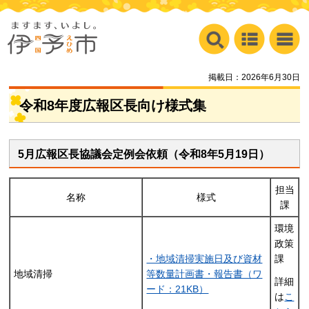
掲載日：2026年6月30日
令和8年度広報区長向け様式集
5月広報区長協議会定例会依頼（令和8年5月19日）
担当
名称
様式
課
環境
政策
・地域清掃実施日及び資材
課
地域清掃
等数量計画書・報告書（ワ
詳細
ード：21KB）
は
こ