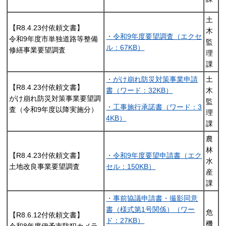
土
【R8.4.23付依頼文書】
木
・令和9年度要望調査（エクセ
令和9年度市単独道路等整備
監
ル：67KB）
修繕事業要望調査
理
課
・がけ崩れ防災対策事業申請
土
【R8.4.23付依頼文書】
書（ワード：32KB）
木
がけ崩れ防災対策事業要望調
監
・工事施行承諾書（ワード：3
査（令和9年度以降実施分）
理
4KB）
課
農
林
【R8.4.23付依頼文書】
・令和9年度要望申請書（エク
水
土地改良事業要望調査
セル：150KB）
産
課
・事前協議申請書・撮影同意
書（様式第1号関係）（ワー
危
【R8.6.12付依頼文書】
ド：27KB）
機
令和8年度伊予市防犯カメラ