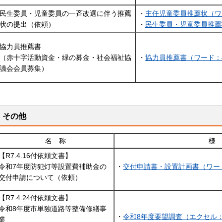
民生委員・児童委員の一斉改選に伴う推薦
・
主任児童委員推薦状（ワー
状の提出（依頼）
・
民生委員・児童委員推薦
協力員推薦書
（赤十字活動資金・緑の募金・社会福祉協
・
協力員推薦書（ワード：4
議会会員募集）
その他
名 称
様
【R7.4.16付依頼文書】
令和7年度防犯灯等設置費補助金の
・
交付申請書・設置計画書（ワード
交付申請について（依頼）
【R7.4.24付依頼文書】
令和8年度市単独道路等整備修繕事
・
令和8年度要望調査（エクセル：
業