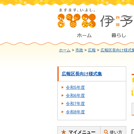
ホーム
>
市政
>
広報
>
広報区長向け様式
広報区長向け様式集
令和5年度
令和6年度
令和7年度
令和8年度
マイメニュー
使い方