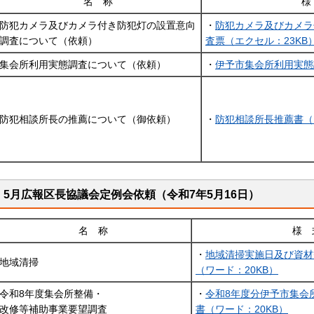
名 称
様
防犯カメラ及びカメラ付き防犯灯の設置意向
・
防犯カメラ及びカメラ
調査について（依頼）
査票（エクセル：23KB
集会所利用実態調査について（依頼）
・
伊予市集会所利用実態
防犯相談所長の推薦について（御依頼）
・
防犯相談所長推薦書（
5月広報区長協議会定例会依頼（令和7年5月16日）
名 称
様 
・
地域清掃実施日及び資材
地域清掃
（ワード：20KB）
令和8年度集会所整備・
・
令和8年度分伊予市集会
改修等補助事業要望調査
書（ワード：20KB）