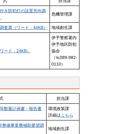
 式
担当課
付き防犯灯の設置意向調
危機管理課
）
調査票（ワード：44KB）
地域創生課
伊予警察署内
伊予地区防犯
ワード：24KB）
協会
（℡089-982-
0110）
式
担当課
等数量計画書・報告書
環境政策課
詳細は
こちら
所整備事業費補助要望調
地域創生課