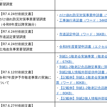
要望調査
【R7.4.24付依頼文書】
・
がけ崩れ防災対策事業申請書（ワ
がけ崩れ防災対策事業要望調査
・
工事施行承諾書（ワード：34K
（令和8年度以降実施分）
【R7.4.24付依頼文書】
・
市道認定申請（ワード：36KB
市道認定要望調査
【R7.4.24付依頼文書】
・
令和8年度要望申請書（エクセル：
土地改良事業要望調査
・
別紙1-1敬老会実施事業（敬老
ド：67KB）
・
別紙1-2敬老記念品贈呈事業に
【R7.6.12付依頼文書】
・
別紙2個人情報外部提供申請書（
令和7年度伊予市敬老事業の実施に
・
【記載例】別紙1-1敬老会実施
ついて
票（ワード：80KB）
・
【記載例】別紙1-2敬老記念品
ド：80KB）
・
【記載例】別紙2個人情報外部提
【R7.6.27付依頼文書】