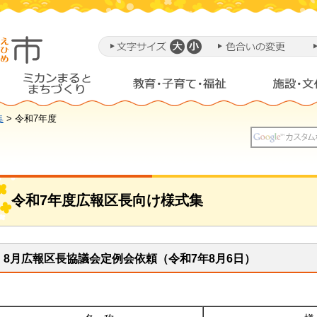
集
> 令和7年度
令和7年度広報区長向け様式集
8月広報区長協議会定例会依頼（令和7年8月6日）