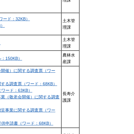
理課
ード：32KB）
土木管
B）
理課
土木管
）
理課
農林水
150KB）
産課
会開催）に関する調査票（ワー
関する調査票（ワード：68KB）
ワード：63KB）
長寿介
事業（敬老会開催）に関する調査
護課
贈呈事業に関する調査票（ワー
供申請書（ワード：68KB）