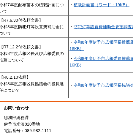
令和7年度配布苗木の植栽計画につ
・
植栽計画書（ワード：19KB）
いて
【R7.6.30付依頼文書】
令和8年度防犯灯等設置費補助金に
・
防犯灯等設置費補助金要望調査票
ついて
・
令和8年度伊予市広報区長推薦
【R7.12.2付依頼文書】
16KB）
令和8年度広報区長及び広報委員の
・
令和8年度伊予市広報委員推薦
推薦について
16KB）
【R8.2.10依頼】
令和8年度広報区長協議会の役員選
・
令和8年度伊予市広報区長協議会
任について
お問い合わせ
総務部総務課
伊予市米湊820番地
電話番号：089-982-1111