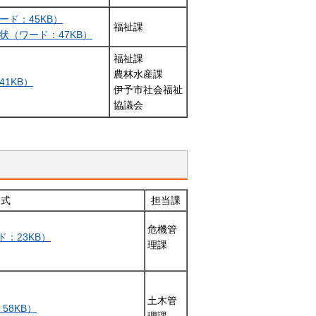
ド：45KB）
福祉課
状（ワード：47KB）
福祉課
農林水産課
1KB）
伊予市社会福祉
協議会
 式
担当課
危機管
：23KB）
理課
土木管
58KB）