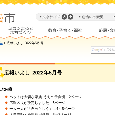
2年
> 広報いよし 2022年5月号
広報いよし
2022
年5月号
主な内容
ペットは大切な家族
う
ちの子自慢…2ページ
広報区長が決定しました…3ページ
一人一人が「自分らしく」…4～5ページ
人事異動・新規採用職員…6～7ページ