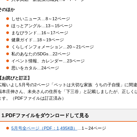
そのほか
しせいニュース…8～12ページ
ほっとアングル…13～15ページ
まなびランド…16～17ページ
健康ガイド…18～19ページ
くらしインフォメーション…20～21ページ
私のあなたのSDGs…22ページ
イベント情報、カレンダー…23ページ
思いをカタル…24ページ
【お詫びと訂正】
広報いよし5月号の2ページ「ペットは大切な家族
う
ちの子自慢」に間
福本庄伸さん、未央さんの住所を「下三谷」と記載しましたが、正しく
ます。（PDFファイルは訂正済み）
1.PDFファイルをダウンロードして見る
5月号全ページ（PDF：1,495KB）
…1～24ページ