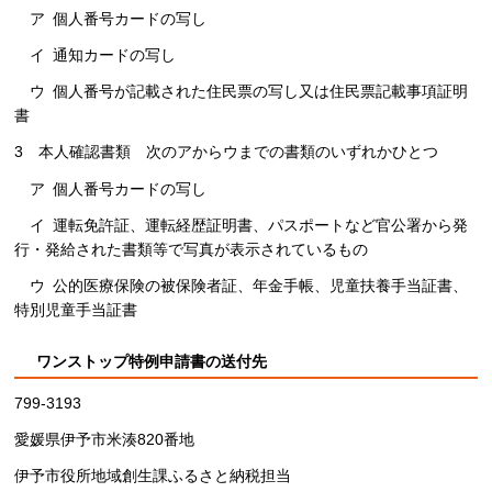
ア
個人番号カードの写し
イ
通知カードの写し
ウ
個人番号が記載された住民票の写し又は住民票記載事項証明
書
3
本人確認書類
次のアからウまでの書類のいずれかひとつ
ア
個人番号カードの写し
イ
運転免許証、運転経歴証明書、パスポートなど官公署から発
行・発給された書類等で写真が表示されてい
るもの
ウ
公的医療保険の被保険者証、年金手帳、児童扶養手当証書、
特別児童手当証書
ワンストップ特例申請書の送付先
799-3193
愛媛県伊予市米湊820番地
伊予市役所地域創生課ふるさと納税担当