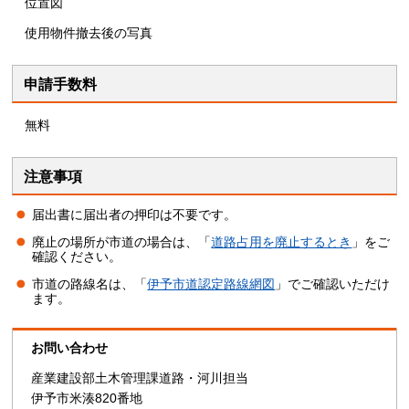
位置図
使用物件撤去後の写真
申請手数料
無料
注意事項
届出書に届出者の押印は不要です。
廃止の場所が市道の場合は、「
道路占用を廃止するとき
」をご
確認ください。
市道の路線名は、「
伊予市道認定路線網図
」でご確認いただけ
ます。
お問い合わせ
産業建設部土木管理課道路・河川担当
伊予市米湊820番地