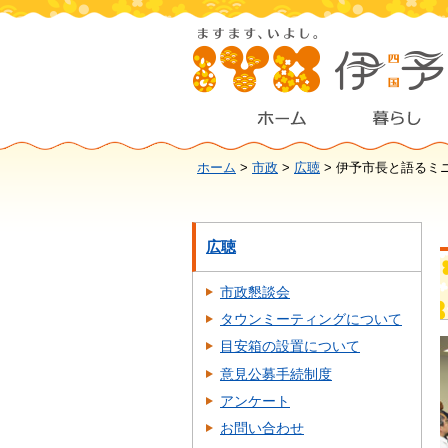
ホーム
>
市政
>
広聴
> 伊予市長と語るミ
広聴
市政懇談会
タウンミーティングについて
目安箱の設置について
意見公募手続制度
アンケート
お問い合わせ