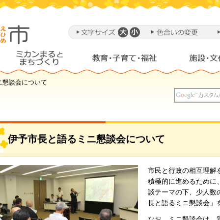
ニ懇談会について
伊予市長と語るミニ懇談会について
市民と行政の相互理解
積極的に進めるために
談テーマの下、少人数
長と語るミニ懇談会」
なお、ミニ懇談会は、