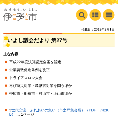
掲載日：2012年2月1日
いよし議会だより 第27号
主な内容
平成22年度決算認定全案を認定
企業誘致促進条例を改正
トライアスロン大会
再び防災対策・鳥獣害対策を問うほか
帯広市・船橋市・村山市・上山市ほか
3
世代交流・ふれあいの集い（市之坪集会所）（PDF：742K
B）
… 1ページ