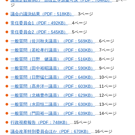
議員定数条例の一部改正を原案可決（PDF：704KB）
…2ペー
ジ
議会の議決結果（PDF：518KB）
…3ページ
常任委員会1（PDF：492KB）
…4ページ
常任委員会2（PDF：545KB）
…5ページ
一般質問（佐川秋夫議員）（PDF：569KB）
…6ページ
一般質問（若松孝行議員）（PDF：630KB）
…7ページ
一般質問（日野 健議員）（PDF：516KB）
…8ページ
一般質問（田中裕昭議員）（PDF：590KB）
…9ページ
一般質問（日野猛仁議員）（PDF：640KB）
…10ページ
一般質問（髙井洋一議員）（PDF：603KB）
…11ページ
一般質問（北橋豊作議員）（PDF：629KB）
…12ページ
一般質問（水田恒二議員）（PDF：630KB）
…13ページ
一般質問（門田裕一議員）（PDF：639KB）
…14ページ
行政視察報告（PDF：748KB）
…15ページ
議会改革特別委員会ほか（PDF：670KB）
…16ページ