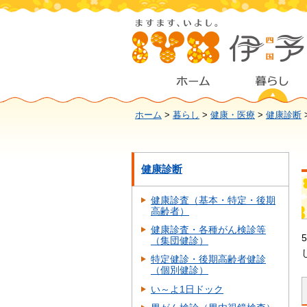
ホーム
>
暮らし
>
健康・医療
>
健康診断
健康診断
健康診査（基本・特定・後期
高齢者）
健康診査・各種がん検診等
（集団健診）
特定健診・後期高齢者健診
（個別健診）
い～よ1日ドック