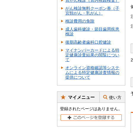
胃がん検診（胃内視鏡検査）
がん検診無料クーポン券（子
宮頸がん・乳がん）
検診費用の免除
成人歯科健診・節目歯周疾患
検診
後期高齢者歯科口腔健診
マイナンバーカードによる特
定健康診査結果の閲覧につい
て
オンライン資格確認等システ
ムによる特定健康診査情報の
提供について
マイメニュー
使い方
登録されたページはありません。