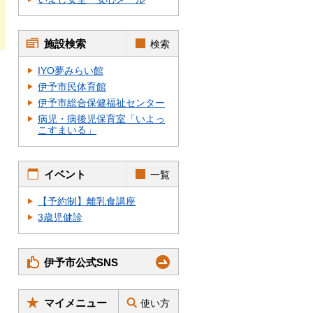
施設検索
検索
IYO夢みらい館
伊予市民体育館
伊予市総合保健福祉センター
病児・病後児保育室「いよっ
こすまいる」
イベント
一覧
【予約制】離乳食講座
3歳児健診
伊予市公式SNS
マイメニュー
使い方