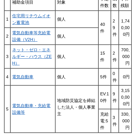
補助金項目
対象
件数
数
残額
住宅用リチウムイオ
1
個人
2
1,74
ン蓄電池
40
9
0,00
件
電気自動車等充給電
件
0円
2
個人
設備（V2H）
ネット・ゼロ・エネ
700,
15
2
3
ルギー・ハウス（ZE
個人
000
件
件
H）
円
0
4
電気自動車
個人
5件
0円
件
3,15
EV:1
9
0,00
地域防災協定を締結
0件
件
0円
電気自動車・充給電
した法人・個人事業
5
設備等
主
充給
330,
3
電:5
000
件
件
円