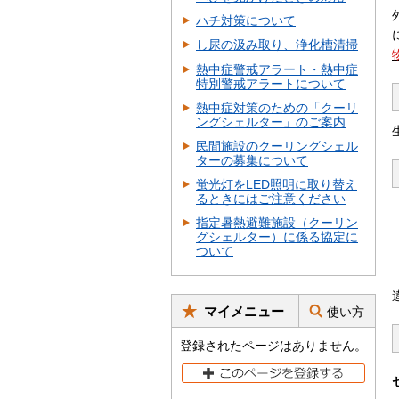
ハチ対策について
し尿の汲み取り、浄化槽清掃
熱中症警戒アラート・熱中症
特別警戒アラートについて
熱中症対策のための「クーリ
ングシェルター」のご案内
民間施設のクーリングシェル
ターの募集について
蛍光灯をLED照明に取り替え
るときにはご注意ください
指定暑熱避難施設（クーリン
グシェルター）に係る協定に
ついて
マイメニュー
使い方
登録されたページはありません。