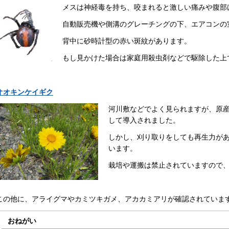
メスは神経毒を持ち、咬まれると激しい痛みや腹部
自動販売機や側溝のグレーチングの下、エアコンの
背中に砂時計型の赤い斑紋があります。
もし見かけた場合は家庭用殺虫剤などで駆除した上
オオキンケイギク
河川敷などでよく見られますが、原
して導入されました。
しかし、刈り取りをしても再生力が
います。
栽培や運搬は禁止されていますので
この他に、アライグマやカミツキガメ、アカカミアリが確認されていま
おねがい