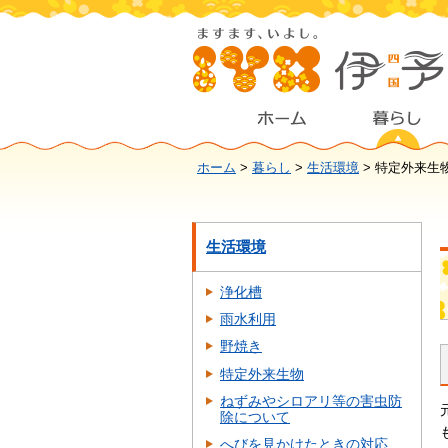
ホーム
>
暮らし
>
生活環境
> 特定外来生
生活環境
浄化槽
雨水利用
野焼き
特定外来生物
ねずみやシロアリ等の害虫防
除について
へびを見かけたときの対応