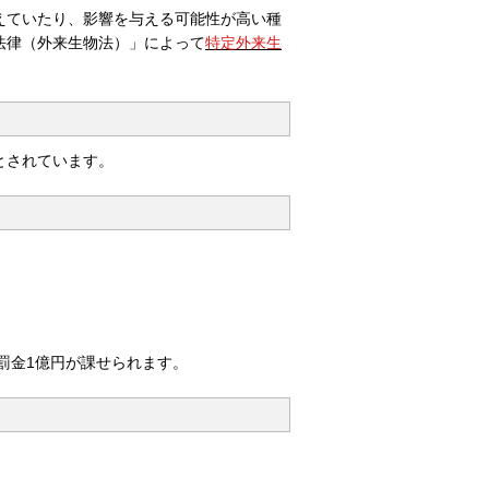
えていたり、影響を与える可能性が高い種
法律（外来生物法）」によって
特定外
来生
とされています。
罰金1億円が課せられます。