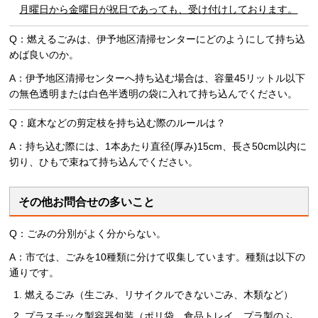
月曜
日から金曜日
が祝日であっても、受け付けしております。
Q：燃えるごみは、伊予地区清掃センターにどのようにして持ち込
めば良いのか。
A：伊予地区清掃センターへ持ち込む場合は、容量45リットル以下
の無色透明または白色半透明の袋に入れて持ち込んでください。
Q：庭木などの剪定枝を持ち込む際のルールは？
A：持ち込む際には、1本あたり直径(厚み)15cm、長さ50cm以内に
切り、ひもで束ねて持ち込んでください。
その他お問合せの多いこと
Q：ごみの分別がよく分からない。
A：市では、ごみを10種類に分けて収集しています。種類は以下の
通りです。
燃えるごみ（生ごみ、リサイクルできないごみ、木類など）
プラスチック製容器包装（ポリ袋、食品トレイ、プラ製のふ