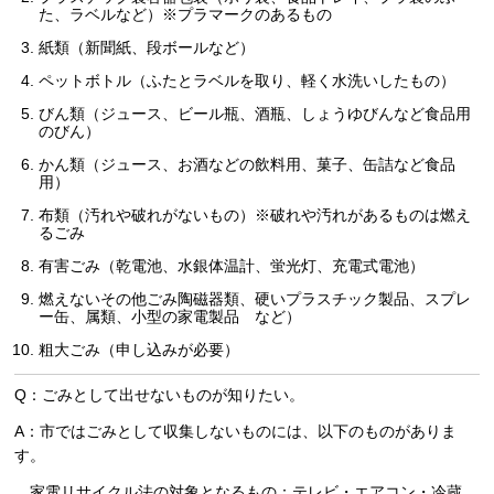
た、ラベルなど）※プラマークのあるもの
紙類（新聞紙、段ボールなど）
ペットボトル（ふたとラベルを取り、軽く水洗いしたもの）
びん類（ジュース、ビール瓶、酒瓶、しょうゆびんなど食品用
のびん）
かん類（ジュース、お酒などの飲料用、菓子、缶詰など食品
用）
布類（汚れや破れがないもの）※破れや汚れがあるものは燃え
るごみ
有害ごみ（乾電池、水銀体温計、蛍光灯、充電式電池）
燃えないその他ごみ陶磁器類、硬いプラスチック製品、スプレ
ー缶、属類、小型の家電製品
など
）
粗大ごみ（申し込みが必要）
Q：ごみとして出せないものが知りたい。
A：市ではごみとして収集しないものには、以下のものがありま
す。
家
電リサイクル法の対象となるもの：テレビ・エアコン・冷蔵