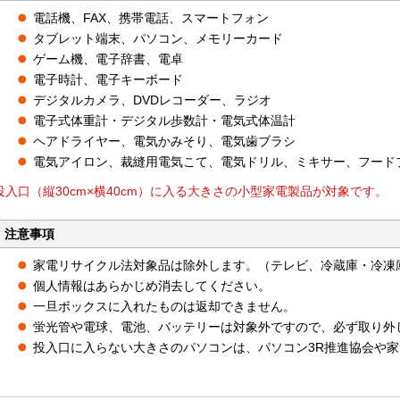
電話機、FAX、携帯電話、スマートフォン
タブレット端末、パソコン、メモリーカード
ゲーム機、電子辞書、電卓
電子時計、電子キーボード
デジタルカメラ、DVDレコーダー、ラジオ
電子式体重計・デジタル歩数計・電気式体温計
ヘアドライヤー、電気かみそり、電気歯ブラシ
電気アイロン、裁縫用電気こて、電気ドリル、ミキサー、フード
投入口（縦30cm×横40cm）に入る大きさの小型家電製品が対象です。
注意事項
家電リサイクル法対象品は除外します。（テレビ、冷蔵庫・冷凍
個人情報はあらかじめ消去してください。
一旦ボックスに入れたものは返却できません。
蛍光管や電球、電池、バッテリーは対象外ですので、必ず取り外
投入口に入らない大きさのパソコンは、パソコン3R推進協会や