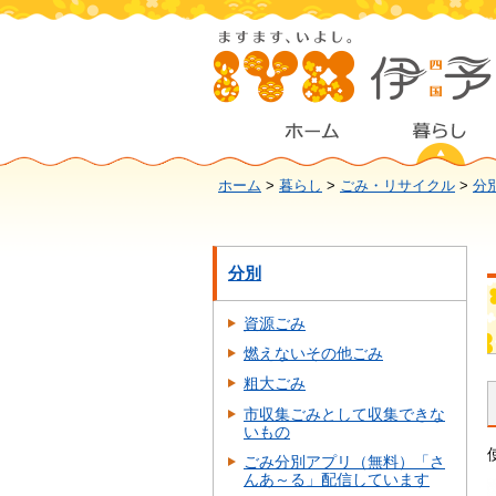
ホーム
>
暮らし
>
ごみ・リサイクル
>
分
分別
資源ごみ
燃えないその他ごみ
粗大ごみ
市収集ごみとして収集できな
いもの
ごみ分別アプリ（無料）「さ
んあ～る」配信しています