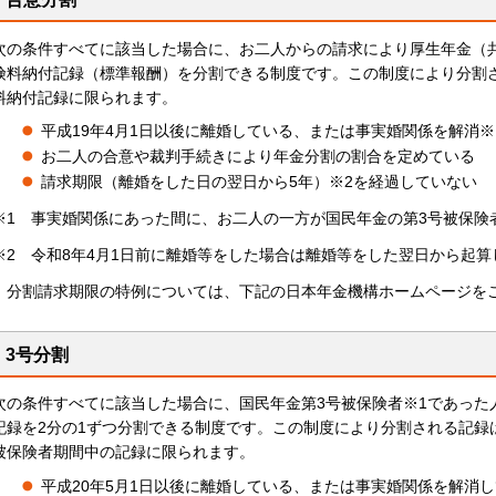
次の条件すべてに該当した場合に、お二人からの請求により厚生年金（
険料納付記録（標準報酬）を分割できる制度です。この制度により分割
料納付記録に限られます。
平成19年4月1日以後に離婚している、または事実婚関係を解消※
お二人の合意や裁判手続きにより年金分割の割合を定めている
請求期限（離婚をした日の翌日から5年）※2を経過していない
※1 事実婚関係にあった間に、お二人の一方が国民年金の第3号被保険
※2 令和8年4月1日前に離婚等をした場合は離婚等をした翌日から起算
分割請求期限の特例については、下記の日本年金機構ホームページを
3号分割
次の条件すべてに該当した場合に、国民年金第3号被保険者※1であった
記録を2分の1ずつ分割できる制度です。この制度により分割される記録は
被保険者期間中の記録に限られます。
平成20年5月1日以後に離婚している、または事実婚関係を解消