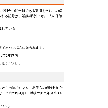
共済組合の組合員である期間を含む）の保
される記録は、婚姻期間中のお二人の保険
1している
者であった場合に限られます。
して2年以内
ご覧ください。
人からの請求により、相手方の保険料納付
、平成20年4月1日以後の国民年金第3号
している