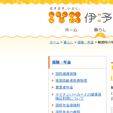
ホーム
>
暮らし
>
保険・年金
> 離婚時の
保険・年金
国民健康保険
後期高齢者医療制度
農業者年金
マイナンバーカードの健康保
険証利用について
国民年金保険料
国民年金の種類