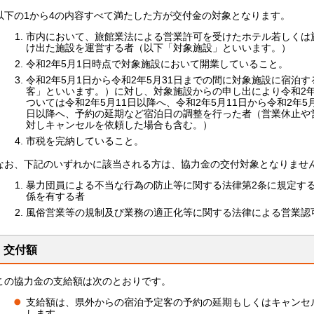
以下の1から4の内容すべて満たした方が交付金の対象となります。
市内において、旅館業法による営業許可を受けたホテル若しくは
け出た施設を運営する者（以下「対象施設」といいます。）
令和2年5月1日時点で対象施設において開業していること。
令和2年5月1日から令和2年5月31日までの間に対象施設に宿泊
客」といいます。）に対し、対象施設からの申し出により令和2年5
ついては令和2年5月11日以降へ、令和2年5月11日から令和2年5
日以降へ、予約の延期など宿泊日の調整を行った者（営業休止や
対しキャンセルを依頼した場合も含む。）
市税を完納していること。
なお、下記のいずれかに該当される方は、協力金の交付対象となりませ
暴力団員による不当な行為の防止等に関する法律第2条に規定す
係を有する者
風俗営業等の規制及び業務の適正化等に関する法律による営業認
交付額
この協力金の支給額は次のとおりです。
支給額は、県外からの宿泊予定客の予約の延期もしくはキャンセルの
します。