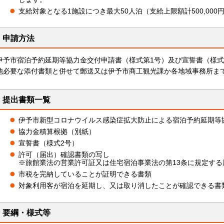
支給対象となる1施設につき最大50人泊（支給上限額計500,00
申請方法
伊予市宿泊予約延期等協力金交付申請書（様式第1号）及び宣誓書（様式
他必要な添付書類と併せて郵送又は伊予市商工観光課か各地域事務所ま
提出書類一覧
伊予市新型コロナウイルス感染症拡大防止による宿泊予約延期等
協力金積算根拠（別紙）
宣誓書（様式2号）
許可（届出）確認書類の写し
※旅館業法の営業許可証又は住宅宿泊事業法の第13条に規定す
市税を完納していることが証明できる書類
対象利用客が宿泊を延期し、又は取り消したことが確認できる書
要綱・様式等