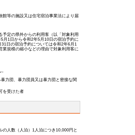
旅館等の施設又は住宅宿泊事業法により届
する予定の県外からの利用客（以「対象利用
月1日から令和2年5月10日の宿泊予約に
月31日の宿泊予約については令和2年6月1
営業規模の縮小などの理由で対象利用客に
ん。
る暴力団、暴力団員又は暴力団と密接な関
可を受けた者
人数（人泊）1人泊につき10,000円と