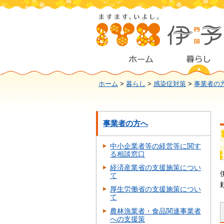
ホーム
>
暮らし
>
感染症対策
>
事業者の
事業者の方へ
中小企業者等の経営等に関す
る相談窓口
経済産業省の支援施策につい
て
厚生労働省の支援施策につい
て
農林漁業者・食品関連事業者
への支援策