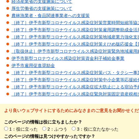
経済産業省の支援施策について
厚生労働省の支援施策について
農林漁業者・食品関連事業者への支援策
［終了］伊予市新型コロナウイルス感染症対策営業時間短縮等協
［終了］伊予市新型コロナウイルス感染症対策雇用調整助成金活
［終了］伊予市新型コロナウイルス感染症対策地域産業力強化支
［終了］伊予市新型コロナウイルス感染症対策えひめ版応援金【
［取扱休止］伊予市新型コロナウイルス感染症対策緊急地域雇用
伊予市新型コロナウイルス感染症対策資金利子補給金事業
伊予市雇用促進奨励金
［終了］伊予市新型コロナウイルス感染症対策バス・タクシー事
［終了］伊予市新型コロナウイルス感染症対策中小企業等応援給
［終了］伊予市新型コロナウイルス感染症拡大防止による宿泊予
［終了］伊予市新型コロナウイルス感染症緊急対策固定資産税相
より良いウェブサイトにするためにみなさまのご意見をお聞かせくだ
このページの情報は役に立ちましたか？
1：役に立った
2：ふつう
3：役に立たなかった
このページの情報は見つけやすかったですか？