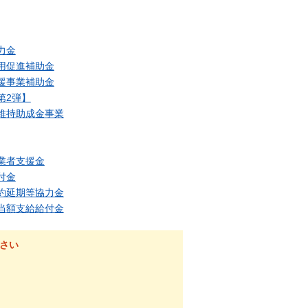
力金
用促進補助金
援事業補助金
第2弾】
維持助成金事業
業者支援金
付金
約延期等協力金
当額支給給付金
さい