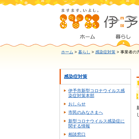
ホーム
>
暮らし
>
感染症対策
> 事業者の
感染症対策
伊予市新型コロナウイルス感
染症対策本部
おしらせ
市民のみなさまへ
新型コロナウイルス感染症に
関する情報
相談窓口