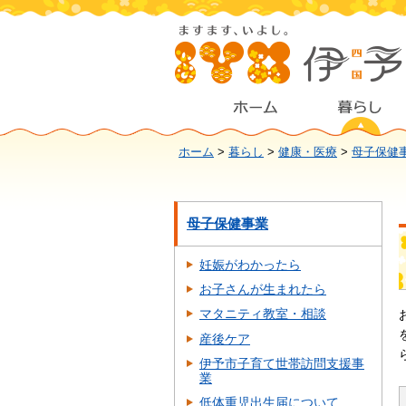
ホーム
>
暮らし
>
健康・医療
>
母子保健
母子保健事業
妊娠がわかったら
お子さんが生まれたら
マタニティ教室・相談
産後ケア
伊予市子育て世帯訪問支援事
業
低体重児出生届について