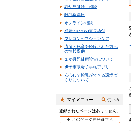
乳幼児健診・相談
離乳食講座
オンライン相談
妊婦のための支援給付
プレコンセプションケア
流産・死産を経験された方へ
の情報提供
１か月児健康診査について
伊予市版母子手帳アプリ
安心して搾乳ができる環境づ
くりについて
マイメニュー
使い方
登録されたページはありません。