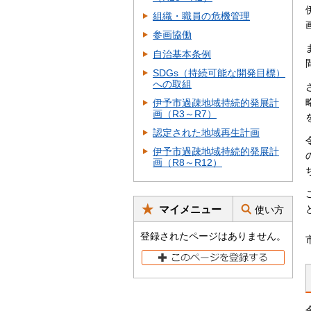
組織・職員の危機管理
参画協働
自治基本条例
SDGs（持続可能な開発目標）
への取組
伊予市過疎地域持続的発展計
画（R3～R7）
認定された地域再生計画
伊予市過疎地域持続的発展計
画（R8～R12）
マイメニュー
使い方
登録されたページはありません。