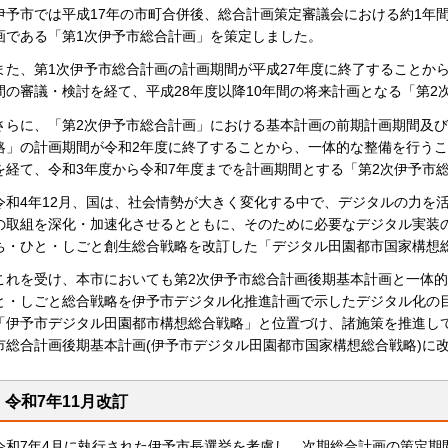
伊予市では平成17年の市町合併後、総合計画策定審議会における約1年
画である「第1次伊予市総合計画」を策定しました。
また、第1次伊予市総合計画の計画期間が平成27年度に終了することか
間の審議・検討を経て、平成28年度以降10年間の将来計画となる「第2
さらに、「第2次伊予市総合計画」における基本計画の前期計画期間及び
略」の計画期間が令和2年度に終了することから、一体的な整備を行う
を経て、令和3年度から令和7年度までを計画期間とする「第2次伊予市
令和4年12月、国は、社会情勢が大きく変化する中で、デジタルの力を
の取組を深化・加速化させるとともに、そのために必要なデジタル実装
ち・ひと・しごと創生総合戦略を改訂した「デジタル田園都市国家構想
これを受け、本市においても第2次伊予市総合計画後期基本計画と一体的
と・しごと総合戦略を伊予市デジタル化推進計画で示したデジタル化の
「伊予市デジタル田園都市構想総合戦略」と位置づけ、諸施策を推進して
市総合計画後期基本計画(伊予市デジタル田園都市国家構想総合戦略)に
令和7年11月改訂
令和7年4月に執行された伊予市長選挙を考慮し、次期総合計画の策定期