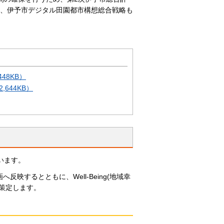
て、伊予市デジタル田園都市構想総合戦略も
48KB）
644KB）
います。
するとともに、Well-Being(地域幸
策定します。