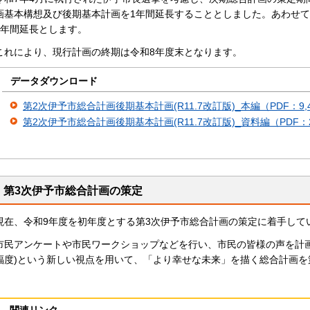
画基本構想及び後期基本計画を1年間延長することとしました。あわせ
1年間延長とします。
これにより、現行計画の終期は令和8年度末となります。
データダウンロード
第2次伊予市総合計画後期基本計画(R11.7改訂版)_本編（PDF：9,4
第2次伊予市総合計画後期基本計画(R11.7改訂版)_資料編（PDF：2,
第3次伊予市総合計画の策定
現在、令和9年度を初年度とする第3次伊予市総合計画の策定に着手して
市民アンケートや市民ワークショップなどを行い、市民の皆様の声を計画へ反映
福度)という新しい視点を用いて、「より幸せな未来」を描く総合計画を