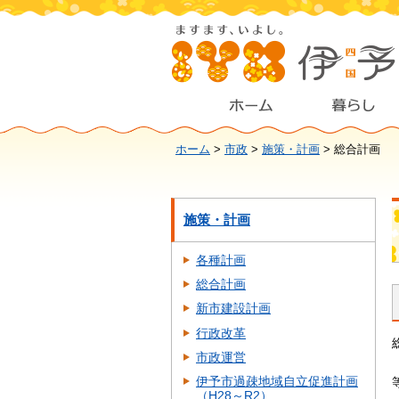
ホーム
>
市政
>
施策・計画
> 総合計画
施策・計画
各種計画
総合計画
新市建設計画
行政改革
市政運営
伊予市過疎地域自立促進計画
（H28～R2）