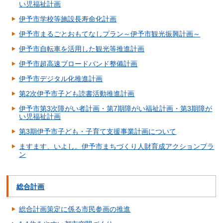
い児福祉計画
伊予市学校等施設長寿命化計画
伊予市まるごとおもてなしプラン～伊予市観光振興計画～
伊予市自転車を活用した観光等推進計画
伊予市超高速ブロードバンド整備計画
伊予市デジタル化推進計画
第2次伊予市子ども読書活動推進計画
伊予市第3次障がい者計画・第7期障がい福祉計画・第3期障が
い児福祉計画
第3期伊予市子ども・子育て支援事業計画について
ますます、いよし。伊予市まちづくり人財育成アクションプラ
ン
総合計画
総合計画策定に係る市民参画の推進