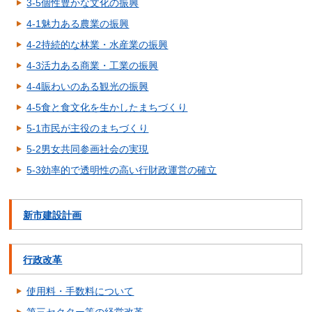
3-5個性豊かな文化の振興
4-1魅力ある農業の振興
4-2持続的な林業・水産業の振興
4-3活力ある商業・工業の振興
4-4賑わいのある観光の振興
4-5食と食文化を生かしたまちづくり
5-1市民が主役のまちづくり
5-2男女共同参画社会の実現
5-3効率的で透明性の高い行財政運営の確立
新市建設計画
行政改革
使用料・手数料について