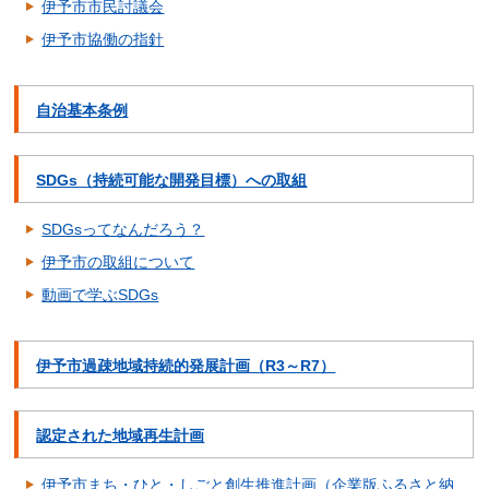
伊予市市民討議会
伊予市協働の指針
自治基本条例
SDGs（持続可能な開発目標）への取組
SDGsってなんだろう？
伊予市の取組について
動画で学ぶSDGs
伊予市過疎地域持続的発展計画（R3～R7）
認定された地域再生計画
伊予市まち・ひと・しごと創生推進計画（企業版ふるさと納