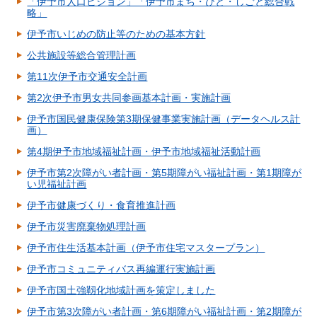
「伊予市人口ビジョン」「伊予市まち・ひと・しごと総合戦
略」
伊予市いじめの防止等のための基本方針
公共施設等総合管理計画
第11次伊予市交通安全計画
第2次伊予市男女共同参画基本計画・実施計画
伊予市国民健康保険第3期保健事業実施計画（データヘルス計
画）
第4期伊予市地域福祉計画・伊予市地域福祉活動計画
伊予市第2次障がい者計画・第5期障がい福祉計画・第1期障が
い児福祉計画
伊予市健康づくり・食育推進計画
伊予市災害廃棄物処理計画
伊予市住生活基本計画（伊予市住宅マスタープラン）
伊予市コミュニティバス再編運行実施計画
伊予市国土強靱化地域計画を策定しました
伊予市第3次障がい者計画・第6期障がい福祉計画・第2期障が