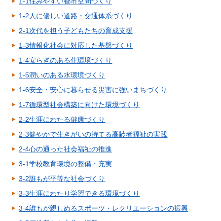
1-1住みやすい都市空間づくり
1-2人に優しい道路・交通体系づくり
2-1次代を担う子どもたちの育成支援
1-3情報化社会に対応した基盤づくり
1-4安らぎのある住環境づくり
1-5潤いのある水環境づくり
1-6安全・安心に暮らせる災害に強いまちづくり
1-7循環型社会構築に向けた環境づくり
2-2生涯にわたる健康づくり
2-3健やかで生きがいの持てる高齢者福祉の実践
2-4心の通った社会福祉の推進
3-1学校教育環境の整備・充実
3-2誰もが平等な社会づくり
3-3生涯にわたり学習できる環境づくり
3-4誰もが親しめるスポーツ・レクリエーションの振興