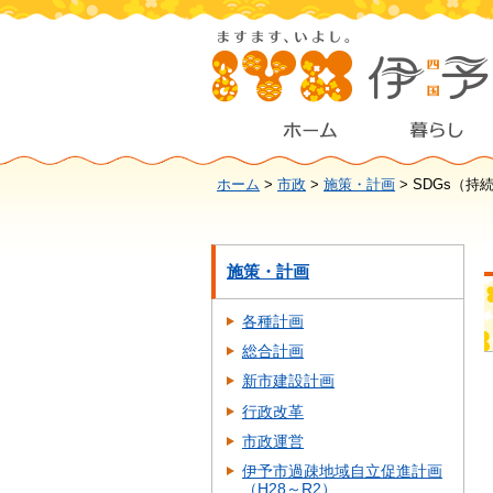
ホーム
>
市政
>
施策・計画
> SDGs（
施策・計画
各種計画
総合計画
新市建設計画
行政改革
市政運営
伊予市過疎地域自立促進計画
（H28～R2）