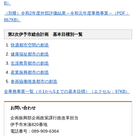
B）
（別冊）令和2年度外部評価結果～令和元年度事務事業～（PDF：
867KB）
第2次伊予市総合計画
基
本目標別一覧
快適都市空間の創造
健康福祉都市の創造
生涯教育都市の創造
産業振興都市の創造
参画協働推進都市の創造
全事務事業一覧（※1から5までの基本目標）（エクセル：97KB）
お問い合わせ
企画振興部企画政策課行政改革担当
伊予市米湊820番地
電話番号：089-909-6364