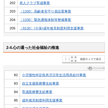
202
老人クラブ育成事業
203
〔1330〕高齢者見守り員設置事業
204
〔1330〕緊急通報体制等整備事業
205
〔8130〕(介保)成年後見制度利用支援事業
2-4.心の通った社会福祉の推進
画面サイズで表示
82
小児慢性特定疾患児日常生活用具給付事業
83
自立支援医療費支給事業
84
育成医療費支給事業
85
成年後見制度利用支援事業