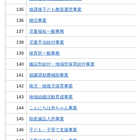
135
放課後子ども教室運営事業
136
婚活事業
137
児童福祉一般事務
138
児童手当給付事業
139
保育所一般事務
140
施設型給付・地域型保育給付事業
141
就園奨励費補助事業
142
病児・病後児保育事業
143
地域組織活動育成事業
144
こんにちは赤ちゃん事業
145
助産施設入所事業
146
子ども・子育て支援事業