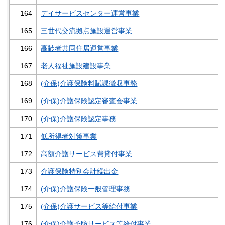
164
デイサービスセンター運営事業
165
三世代交流拠点施設運営事業
166
高齢者共同住居運営事業
167
老人福祉施設建設事業
168
(介保)介護保険料賦課徴収事務
169
(介保)介護保険認定審査会事業
170
(介保)介護保険認定事務
171
低所得者対策事業
172
高額介護サービス費貸付事業
173
介護保険特別会計繰出金
174
(介保)介護保険一般管理事務
175
(介保)介護サービス等給付事業
176
(介保)介護予防サービス等給付事業