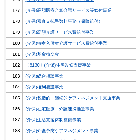
177
(介保)高額医療合算介護サービス等給付事業
178
(介保)審査支払手数料事務（保険給付）
179
(介保)高額介護サービス費給付事業
180
(介保)特定入所者介護サービス費給付事業
181
(介保)基金積立金
182
〔8130〕(介保)住宅改修支援事業
183
(介保)総合相談事業
184
(介保)権利擁護事業
185
(介保)包括的・継続的ケアマネジメント支援事業
186
(介保)在宅医療・介護連携推進事業
187
(介保)生活支援体制整備事業
188
(介保)介護予防ケアマネジメント事業