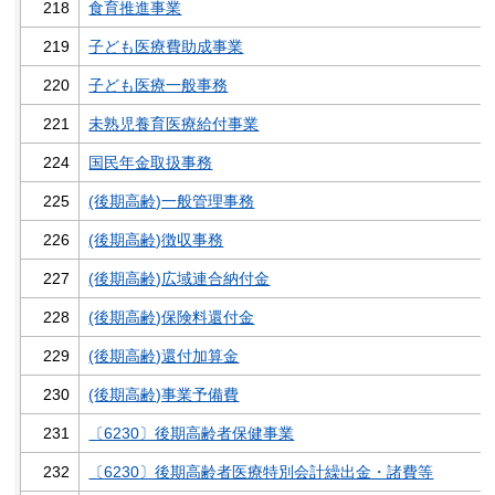
218
食育推進事業
219
子ども医療費助成事業
220
子ども医療一般事務
221
未熟児養育医療給付事業
224
国民年金取扱事務
225
(後期高齢)一般管理事務
226
(後期高齢)徴収事務
227
(後期高齢)広域連合納付金
228
(後期高齢)保険料還付金
229
(後期高齢)還付加算金
230
(後期高齢)事業予備費
231
〔6230〕後期高齢者保健事業
232
〔6230〕後期高齢者医療特別会計繰出金・諸費等