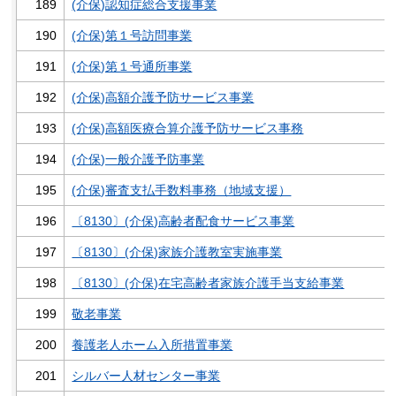
189
(介保)認知症総合支援事業
190
(介保)第１号訪問事業
191
(介保)第１号通所事業
192
(介保)高額介護予防サービス事業
193
(介保)高額医療合算介護予防サービス事務
194
(介保)一般介護予防事業
195
(介保)審査支払手数料事務（地域支援）
196
〔8130〕(介保)高齢者配食サービス事業
197
〔8130〕(介保)家族介護教室実施事業
198
〔8130〕(介保)在宅高齢者家族介護手当支給事業
199
敬老事業
200
養護老人ホーム入所措置事業
201
シルバー人材センター事業