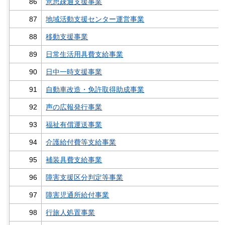
86
意思疎通支援事業
87
地域活動支援センター運営事業
88
移動支援事業
89
日常生活用具費支給事業
90
日中一時支援事業
91
自動車改造・免許取得助成事業
92
声の広報発行事業
93
福祉有償運送事業
94
介護給付費等支給事業
95
補装具費支給事業
96
障害支援区分判定等事業
97
障害児通所給付事業
98
行旅人処置事業