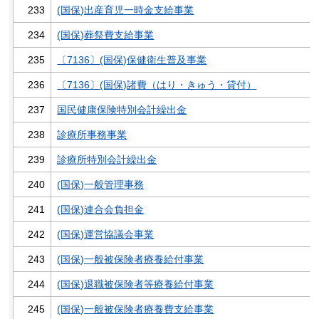
233
(国保)出産育児一時金支給事業
234
(国保)葬祭費支給事業
235
〔7136〕(国保)保健衛生普及事業
236
〔7136〕(国保)諸費（はり・きゅう・貸付）
237
国民健康保険特別会計繰出金
238
診療所事務事業
239
診療所特別会計繰出金
240
(国保)一般管理事務
241
(国保)連合会負担金
242
(国保)運営協議会事業
243
(国保)一般被保険者療養給付事業
244
(国保)退職被保険者等療養給付事業
245
(国保)一般被保険者療養費支給事業