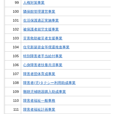
99
人権対策事業
100
隣保館管理運営事業
101
生活保護適正実施事業
102
被保護者就労支援事業
103
災害救助被災者支援事業
104
住宅新築資金等償還推進事業
105
特別障害者手当給付事業
106
心身障害者扶養共済事業
107
障害者団体育成事業
108
障害者(児)タクシー利用助成事業
109
難聴児補聴器購入助成事業
110
障害者福祉一般事務
111
障害者福祉計画事業