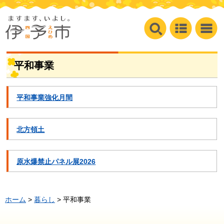
平和事業
平和事業強化月間
北方領土
原水爆禁止パネル展2026
ホーム
>
暮らし
> 平和事業