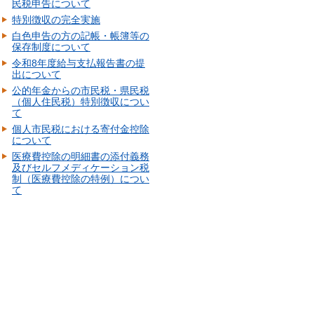
民税申告について
特別徴収の完全実施
白色申告の方の記帳・帳簿等の
保存制度について
令和8年度給与支払報告書の提
出について
公的年金からの市民税・県民税
（個人住民税）特別徴収につい
て
個人市民税における寄付金控除
について
医療費控除の明細書の添付義務
及びセルフメディケーション税
制（医療費控除の特例）につい
て