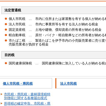
法定普通税
個人市民税
…
市内
に住所または家屋敷を有する個人が納める
法人市民税
…
市
内に事業所等を有する法人が納める税金
固定資産税
…
土
地や建物、償却資産の所有者が納める税金
軽自動車税
…
原
付・バイク・軽自動車などの所有者が納める
市たばこ税
…
製
造たばこを伊予市内の小売販売業者に売り渡
売販売業者が負担する税金
目的税
国民健康保険税
…
国
民健康保険に加入している人が納める税
個人市民税・県民税
法人市民税
市民税・県民税・森林環境税特
別徴収に関する各種届出様式
所得税の確定申告、市民税・県