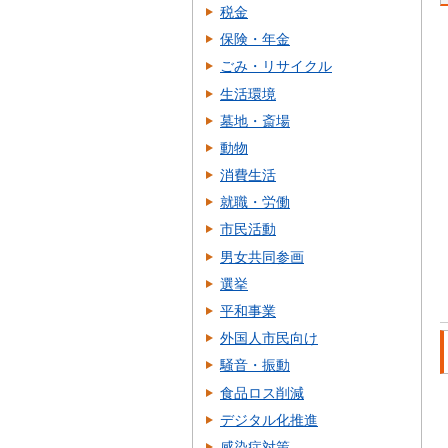
税金
保険・年金
ごみ・リサイクル
生活環境
墓地・斎場
動物
消費生活
就職・労働
市民活動
男女共同参画
選挙
平和事業
外国人市民向け
騒音・振動
食品ロス削減
デジタル化推進
感染症対策