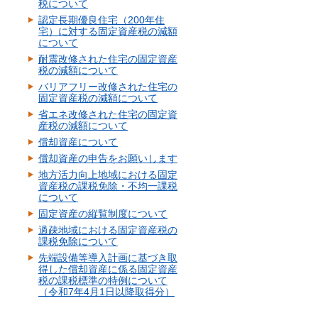
税について
認定長期優良住宅（200年住
宅）に対する固定資産税の減額
について
耐震改修された住宅の固定資産
税の減額について
バリアフリー改修された住宅の
固定資産税の減額について
省エネ改修された住宅の固定資
産税の減額について
償却資産について
償却資産の申告をお願いします
地方活力向上地域における固定
資産税の課税免除・不均一課税
について
固定資産の縦覧制度について
過疎地域における固定資産税の
課税免除について
先端設備等導入計画に基づき取
得した償却資産に係る固定資産
税の課税標準の特例について
（令和7年4月1日以降取得分）