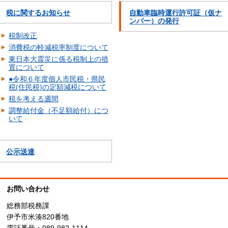
税に関するお知らせ
自動車臨時運行許可証（仮ナ
ンバー）の発行
税制改正
消費税の軽減税率制度について
東日本大震災に係る税制上の措
置について
●令和６年度個人市民税・県民
税(住民税)の定額減税について
税を考える週間
調整給付金（不足額給付）につ
いて
公示送達
お問い合わせ
総務部税務課
伊予市米湊820番地
電話番号：089-982-1114