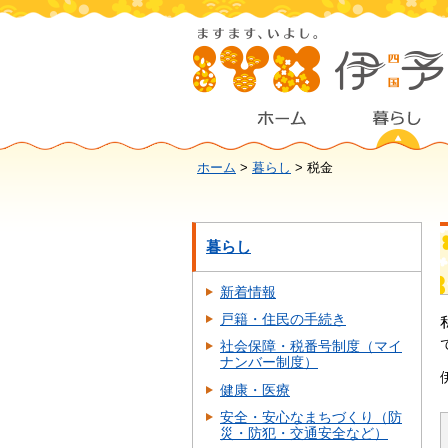
ホーム
>
暮らし
> 税金
暮らし
新着情報
戸籍・住民の手続き
社会保障・税番号制度（マイ
ナンバー制度）
健康・医療
安全・安心なまちづくり（防
災・防犯・交通安全など）