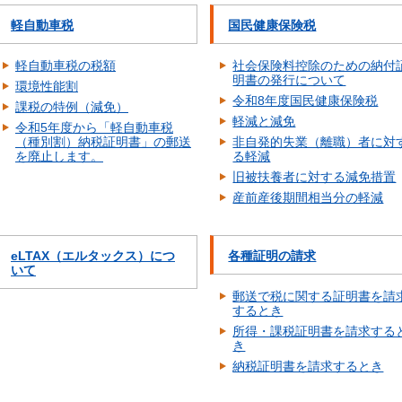
軽自動車税
国民健康保険税
軽自動車税の税額
社会保険料控除のための納付
明書の発行について
環境性能割
令和8年度国民健康保険税
課税の特例（減免）
軽減と減免
令和5年度から「軽自動車税
（種別割）納税証明書」の郵送
非自発的失業（離職）者に対
を廃止します。
る軽減
旧被扶養者に対する減免措置
産前産後期間相当分の軽減
eLTAX（エルタックス）につ
各種証明の請求
いて
郵送で税に関する証明書を請
するとき
所得・課税証明書を請求する
き
納税証明書を請求するとき