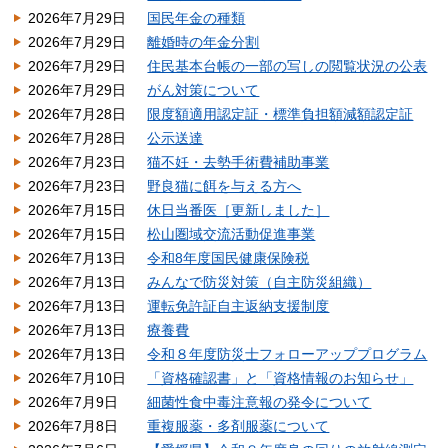
2026年7月29日
国民年金の種類
2026年7月29日
離婚時の年金分割
2026年7月29日
住民基本台帳の一部の写しの閲覧状況の公表
2026年7月29日
がん対策について
2026年7月28日
限度額適用認定証・標準負担額減額認定証
2026年7月28日
公示送達
2026年7月23日
猫不妊・去勢手術費補助事業
2026年7月23日
野良猫に餌を与える方へ
2026年7月15日
休日当番医［更新しました］
2026年7月15日
松山圏域交流活動促進事業
2026年7月13日
令和8年度国民健康保険税
2026年7月13日
みんなで防災対策（自主防災組織）
2026年7月13日
運転免許証自主返納支援制度
2026年7月13日
療養費
2026年7月13日
令和８年度防災士フォローアッププログラム
2026年7月10日
「資格確認書」と「資格情報のお知らせ」
2026年7月9日
細菌性食中毒注意報の発令について
2026年7月8日
重複服薬・多剤服薬について