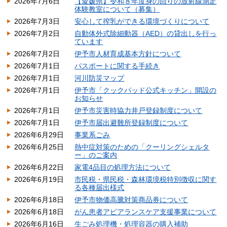
2026年7月6日
【愛媛県】令和８年度身の回りの放射線測定
体験教室について（募集）
2026年7月3日
安心して搾乳ができる環境づくりについて
2026年7月2日
自動体外式除細動器（AED）の貸出しを行っ
ています
2026年7月2日
伊予市人材育成基本方針について
2026年7月1日
パスポートに関する手続き
2026年7月1日
河川防災マップ
2026年7月1日
伊予市「クックパッド公式キッチン」開設の
お知らせ
2026年7月1日
伊予市災害時協力井戸登録制度について
2026年7月1日
伊予市届出避難所登録制度について
2026年6月29日
事業系ごみ
2026年6月25日
熱中症対策のための「クーリングシェルタ
ー」のご案内
2026年6月22日
家電4品目の処理方法について
2026年6月19日
市民税・県民税・森林環境税特別徴収に関す
る各種届出様式
2026年6月18日
伊予市物価高騰対策商品券について
2026年6月18日
がん患者アピアランスケア支援事業について
2026年6月16日
生ごみ処理機・処理容器の購入補助