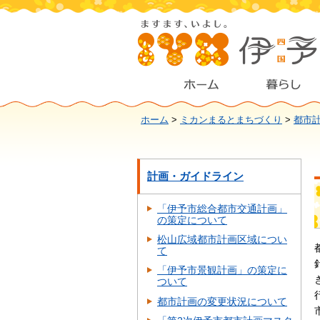
ホーム
>
ミカンまるとまちづくり
>
都市
計画・ガイドライン
「伊予市総合都市交通計画」
の策定について
松山広域都市計画区域につい
て
「伊予市景観計画」の策定に
ついて
都市計画の変更状況について