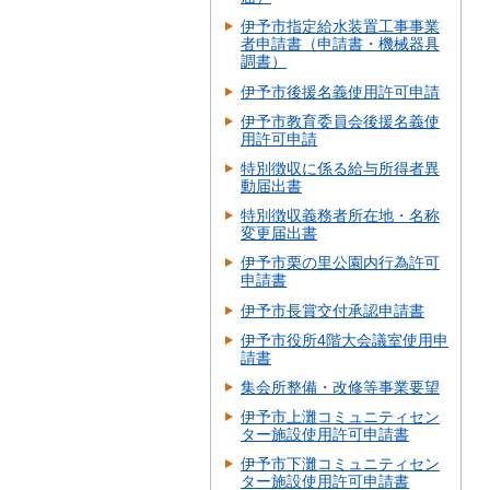
伊予市指定給水装置工事事業
者申請書（申請書・機械器具
調書）
伊予市後援名義使用許可申請
伊予市教育委員会後援名義使
用許可申請
特別徴収に係る給与所得者異
動届出書
特別徴収義務者所在地・名称
変更届出書
伊予市栗の里公園内行為許可
申請書
伊予市長賞交付承認申請書
伊予市役所4階大会議室使用申
請書
集会所整備・改修等事業要望
伊予市上灘コミュニティセン
ター施設使用許可申請書
伊予市下灘コミュニティセン
ター施設使用許可申請書