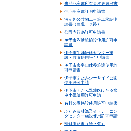
未登記家屋所有者変更届出書
住宅用家屋証明申請書
法定外公共物工事施工承認申
請書（農道・水路）
公園内行為許可申請書
伊予市彩浜館施設使用許可申
請書
伊予市生涯研修センター施
設・設備使用許可申請書
伊予市秦皇山休養施設使用許
可申請書
伊予市ふたみシーサイド公園
使用許可申請
伊予市ふたみ翠地区ほたる水
車小屋使用許可申請
有料公園施設使用許可申請書
ふたみ農林漁業者トレーニン
グセンター施設使用許可申請
寄付申込書（給水管）