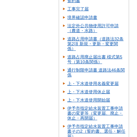
誓約書
工事完了届
境界確認申請書
法定外公共物使用許可申請
（農道・水路）
道路占用申請書（道路法32条
第2項 新規・更新・変更関
係）
道路占用廃止届出書 様式第5
号（第10条関係）
通行制限申請書 道路法46条関
係
上・下水道使用名義変更届
上・下水道使用休止届
上・下水道使用開始届
伊予市指定給水装置工事申請
書の変更等（変更届、廃止・
休止・再開届）
伊予市指定給水装置工事申請
書その2（誓約書、選任・解任
届）