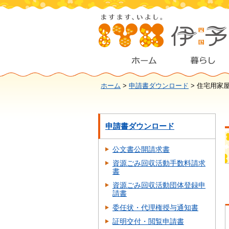
ホーム
>
申請書ダウンロード
> 住宅用家
申請書ダウンロード
公文書公開請求書
資源ごみ回収活動手数料請求
書
資源ごみ回収活動団体登録申
請書
委任状・代理権授与通知書
証明交付・閲覧申請書