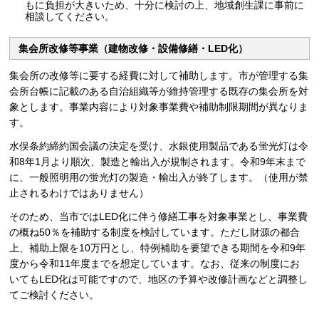
もに負担が大きいため、十分に検討の上、地域創生課に事前に
相談してください。
集会所改修等事業（建物改修・設備修繕・LED化）
集会所の改修等に要する経費に対して補助します。市が管理する集
会所台帳に記載のある自治組織等が維持管理する既存の集会所を対
象とします。事業内容により対象事業費や補助制限期間が異なりま
す。
水俣条約締約国会議の決定を受け、水銀使用製品である蛍光灯は令
和8年1月より順次、製造と輸出入が規制されます。令和9年末まで
に、一般照明用の蛍光灯の製造・輸出入が終了します。（使用が禁
止されるわけではありません）
そのため、当市ではLED化に伴う修繕工事を対象事業とし、事業費
の概ね50％を補助する制度を検討しています。ただし財源の都合
上、補助上限を10万円とし、特例補助を要望できる期間を令和9年
度から令和11年度までを想定しています。なお、従来の制度にお
いてもLED化は可能ですので、地区の予算や改修計画などと調整し
てご検討ください。