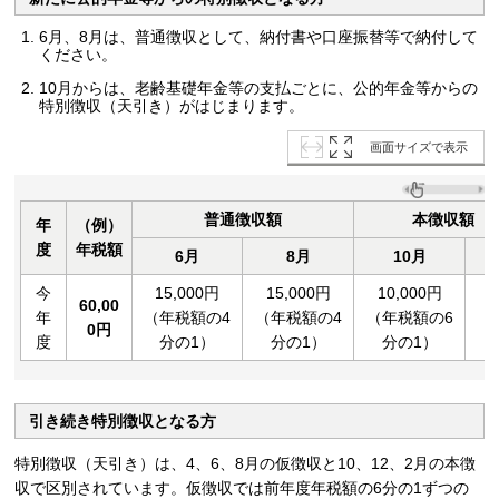
6月、8月は、普通徴収として、納付書や口座振替等で納付して
ください。
10月からは、老齢基礎年金等の支払ごとに、公的年金等からの
特別徴収（天引き）がはじまります。
画面サイズで表示
普通徴収額
本徴収額（
年
（例）
度
年税額
6月
8月
10月
今
15,000円
15,000円
10,000円
1
60,00
年
（年税額の4
（年税額の4
（年税額の6
（
0
円
度
分の1）
分の1）
分の1）
引き続き特別徴収となる方
特別徴収（天引き）は、4、6、8月の仮徴収と10、12、2月の本徴
収で区別されています。仮徴収では前年度年税額の6分の1ずつの