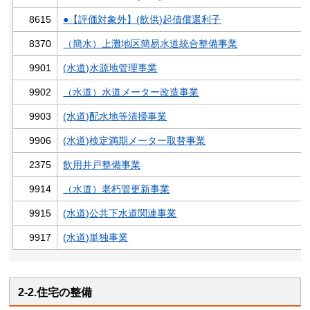
8615
●【評価対象外】(飲供)起債償還利子
8370
（簡水）上灘地区簡易水道統合整備事業
9901
(水道)水源地管理事業
9902
（水道）水道メーター改造事業
9903
(水道)配水地等清掃事業
9906
(水道)検定満期メーター取替事業
2375
飲用井戸整備事業
9914
（水道）老朽管更新事業
9915
(水道)公共下水道関連事業
9917
(水道)単独事業
2-2.住宅の整備