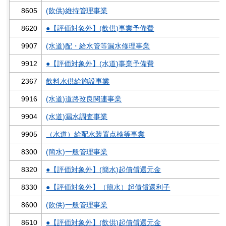
8605
(飲供)維持管理事業
8620
●【評価対象外】(飲供)事業予備費
9907
(水道)配・給水管等漏水修理事業
9912
●【評価対象外】(水道)事業予備費
2367
飲料水供給施設事業
9916
(水道)道路改良関連事業
9904
(水道)漏水調査事業
9905
（水道）給配水装置点検等事業
8300
(簡水)一般管理事業
8320
●【評価対象外】(簡水)起債償還元金
8330
●【評価対象外】（簡水）起債償還利子
8600
(飲供)一般管理事業
8610
●【評価対象外】(飲供)起債償還元金