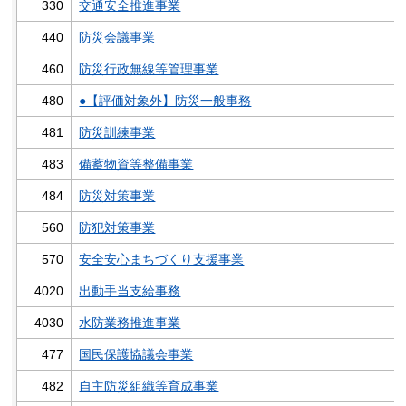
330
交通安全推進事業
440
防災会議事業
460
防災行政無線等管理事業
480
●【評価対象外】防災一般事務
481
防災訓練事業
483
備蓄物資等整備事業
484
防災対策事業
560
防犯対策事業
570
安全安心まちづくり支援事業
4020
出動手当支給事務
4030
水防業務推進事業
477
国民保護協議会事業
482
自主防災組織等育成事業