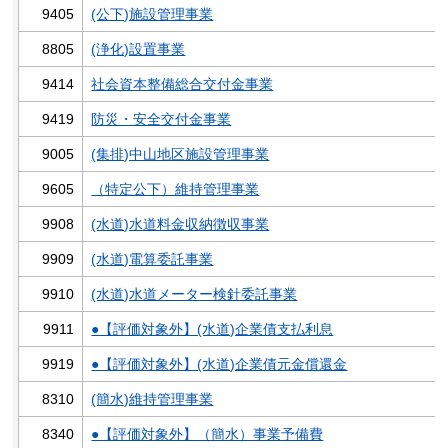
9405
(公下)施設管理事業
8805
(浄化)設置事業
9414
社会資本整備総合交付金事業
9419
防災・安全交付金事業
9005
(集排)中山地区施設管理事業
9605
（特定公下）維持管理事業
9908
(水道)水道料金収納徴収事業
9909
(水道)電算委託事業
9910
(水道)水道メーター検針委託事業
9911
●【評価対象外】(水道)企業債支払利息
9919
●【評価対象外】(水道)企業債元金償還金
8310
(簡水)維持管理事業
8340
●【評価対象外】（簡水）事業予備費