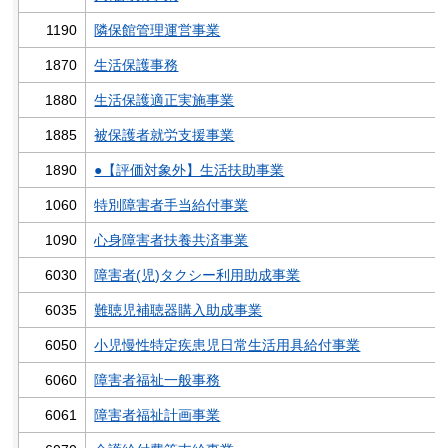
1190
隣保館管理運営事業
1870
生活保護事務
1880
生活保護適正実施事業
1885
被保護者就労支援事業
1890
●【評価対象外】生活扶助事業
1060
特別障害者手当給付事業
1090
心身障害者扶養共済事業
6030
障害者(児)タクシー利用助成事業
6035
難聴児補聴器購入助成事業
6050
小児慢性特定疾患児日常生活用具給付事業
6060
障害者福祉一般事務
6061
障害者福祉計画事業