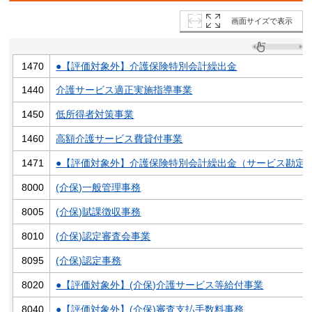
画面サイズで表示
1470
●【評価対象外】介護保険特別会計繰出金
1440
介護サービス適正実施指導事業
1450
低所得者対策事業
1460
高額介護サービス費貸付事業
1471
●【評価対象外】介護保険特別会計繰出金（サービス勘定
8000
(介保)一般管理事務
8005
(介保)賦課徴収事務
8010
(介保)認定審査会事業
8095
(介保)認定事務
8020
●【評価対象外】(介保)介護サービス等給付事業
8040
●【評価対象外】(介保)審査支払手数料事務