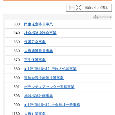
画面サイズで表示
830
民生児童委員事業
840
社会福祉協議会事業
850
保護司会事業
860
人権擁護委員事業
870
更生保護事業
880
●【評価対象外】行旅人処置事業
890
遺族会戦没者等援護事業
891
ボランティアセンター運営事業
893
地域福祉計画事業
900
●【評価対象外】社会福祉一般事務
1160
人権対策事業