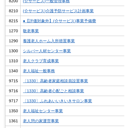
8200
(介サービス)一般管理事務
8210
(介サービス)介護予防サービス計画事業
8215
●【評価対象外】(介サービス)事業予備費
1270
敬老事業
1290
養護老人ホーム入所措置事業
1300
シルバー人材センター事業
1310
老人クラブ育成事業
1340
老人福祉一般事務
9715
〔1330〕高齢者家庭相談員設置事業
9716
〔1330〕高齢者心配ごと相談事業
9717
〔1330〕ふれあいいきいきサロン事業
1350
老人福祉センター事業
1361
老人憩の家運営事業