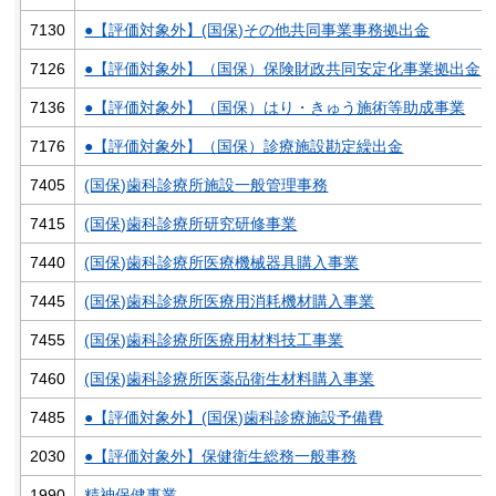
7130
●【評価対象外】(国保)その他共同事業事務拠出金
7126
●【評価対象外】（国保）保険財政共同安定化事業拠出金
7136
●【評価対象外】（国保）はり・きゅう施術等助成事業
7176
●【評価対象外】（国保）診療施設勘定繰出金
7405
(国保)歯科診療所施設一般管理事務
7415
(国保)歯科診療所研究研修事業
7440
(国保)歯科診療所医療機械器具購入事業
7445
(国保)歯科診療所医療用消耗機材購入事業
7455
(国保)歯科診療所医療用材料技工事業
7460
(国保)歯科診療所医薬品衛生材料購入事業
7485
●【評価対象外】(国保)歯科診療施設予備費
2030
●【評価対象外】保健衛生総務一般事務
1990
精神保健事業