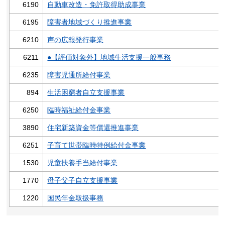
6190
自動車改造・免許取得助成事業
6195
障害者地域づくり推進事業
6210
声の広報発行事業
6211
●【評価対象外】地域生活支援一般事務
6235
障害児通所給付事業
894
生活困窮者自立支援事業
6250
臨時福祉給付金事業
3890
住宅新築資金等償還推進事業
6251
子育て世帯臨時特例給付金事業
1530
児童扶養手当給付事業
1770
母子父子自立支援事業
1220
国民年金取扱事務