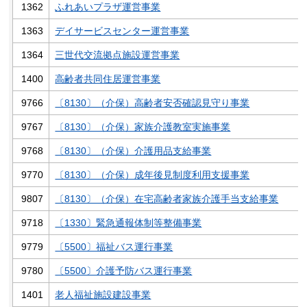
1362
ふれあいプラザ運営事業
1363
デイサービスセンター運営事業
1364
三世代交流拠点施設運営事業
1400
高齢者共同住居運営事業
9766
〔8130〕（介保）高齢者安否確認見守り事業
9767
〔8130〕（介保）家族介護教室実施事業
9768
〔8130〕（介保）介護用品支給事業
9770
〔8130〕（介保）成年後見制度利用支援事業
9807
〔8130〕（介保）在宅高齢者家族介護手当支給事業
9718
〔1330〕緊急通報体制等整備事業
9779
〔5500〕福祉バス運行事業
9780
〔5500〕介護予防バス運行事業
1401
老人福祉施設建設事業