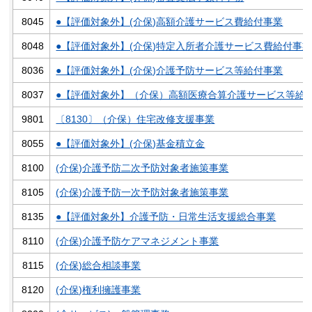
8045
●【評価対象外】(介保)高額介護サービス費給付事業
8048
●【評価対象外】(介保)特定入所者介護サービス費給付事
8036
●【評価対象外】(介保)介護予防サービス等給付事業
8037
●【評価対象外】（介保）高額医療合算介護サービス等給
9801
〔8130〕（介保）住宅改修支援事業
8055
●【評価対象外】(介保)基金積立金
8100
(介保)介護予防二次予防対象者施策事業
8105
(介保)介護予防一次予防対象者施策事業
8135
●【評価対象外】介護予防・日常生活支援総合事業
8110
(介保)介護予防ケアマネジメント事業
8115
(介保)総合相談事業
8120
(介保)権利擁護事業