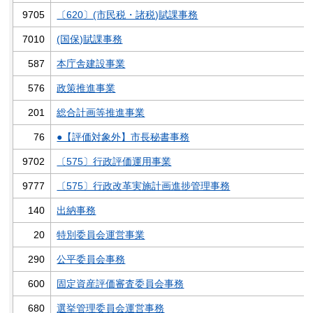
9705
〔620〕(市民税・諸税)賦課事務
7010
(国保)賦課事務
587
本庁舎建設事業
576
政策推進事業
201
総合計画等推進事業
76
●【評価対象外】市長秘書事務
9702
〔575〕行政評価運用事業
9777
〔575〕行政改革実施計画進捗管理事務
140
出納事務
20
特別委員会運営事業
290
公平委員会事務
600
固定資産評価審査委員会事務
680
選挙管理委員会運営事務