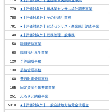
779
●【評価対象外】農林業センサス統計調査事業
780
●【評価対象外】その他統計事務
781
●【評価対象外】経済センサス・商業統計調査事業
40
●【評価対象外】総務管理一般事務
50
職員研修事業
60
職員福利厚生事業
120
予算編成事務
130
起債管理事務
160
普通財産管理事務
165
固定資産台帳整備事業
251
ふるさと納税事業
5310
●【評価対象外】一般会計地方債元金償還金