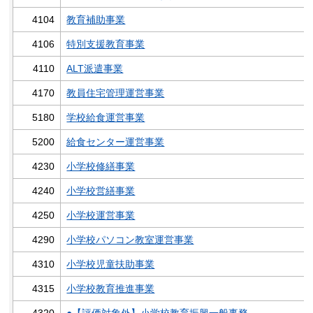
4104
教育補助事業
4106
特別支援教育事業
4110
ALT派遣事業
4170
教員住宅管理運営事業
5180
学校給食運営事業
5200
給食センター運営事業
4230
小学校修繕事業
4240
小学校営繕事業
4250
小学校運営事業
4290
小学校パソコン教室運営事業
4310
小学校児童扶助事業
4315
小学校教育推進事業
4320
●【評価対象外】小学校教育振興一般事務