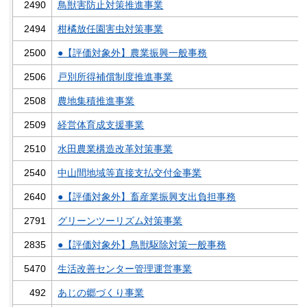
2490
鳥獣害防止対策推進事業
2494
柑橘放任園害虫対策事業
2500
●【評価対象外】農業振興一般事務
2506
戸別所得補償制度推進事業
2508
農地集積推進事業
2509
経営体育成支援事業
2510
水田農業構造改革対策事業
2540
中山間地域等直接支払交付金事業
2640
●【評価対象外】畜産業振興支出負担事務
2791
グリーンツーリズム対策事業
2835
●【評価対象外】鳥獣駆除対策一般事務
5470
生活改善センター管理運営事業
492
あじの郷づくり事業