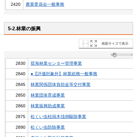
2420
農業委員会一般事務
5-2.林業の振興
画面サイズで表示
2830
双海林業センター管理事業
2840
●【評価対象外】林業総務一般事務
2845
林業関係団体負担金等交付事業
2850
林業団体育成事業
2860
林業振興助成事業
2875
松くい虫枯損木伐倒駆除事業
2890
松くい虫防除事業