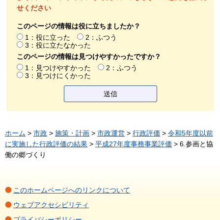
せください
このページの情報は役に立ちましたか？
1：役に立った
2：ふつう
3：役に立たなかった
このページの情報は見つけやすかったですか？
1：見つけやすかった
2：ふつう
3：見つけにくかった
ホーム
>
市政
>
施策・計画
>
市政運営
>
行政評価
>
令和5年度以前
に実施した行政評価の結果
>
平成27年度事務事業評価
> 6.参画と協
働の郷づくり
このホームページへのリンクについて
ウェブアクセシビリティ
プライバシーポリシー