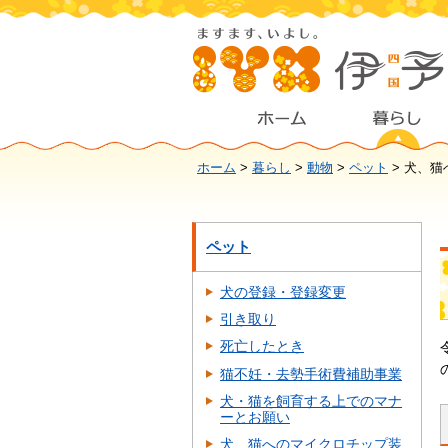
ホーム
>
暮らし
>
動物
>
ペット
> 犬、
ペット
犬の登録・登録変更
引き取り
死亡したとき
猫不妊・去勢手術費補助事業
犬・猫を飼育する上でのマナ
ーとお願い
犬、猫へのマイクロチップ装