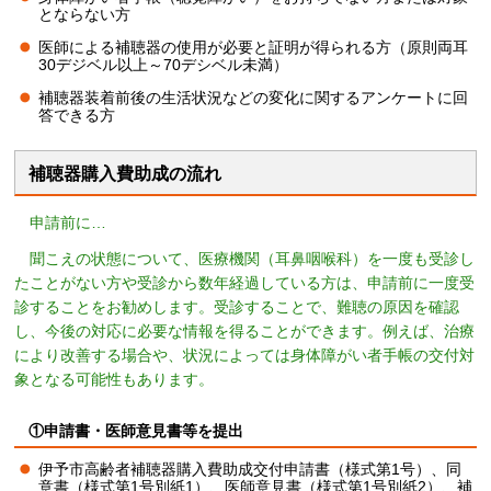
とならない方
医師による補聴器の使用が必要と証明が得られる方（原則両耳
30デジベル以上～70デシベル未満）
補聴器装着前後の生活状況などの変化に関するアンケートに回
答できる方
補聴器購入費助成の流れ
申請前に…
聞こえの状態について、医療機関（耳鼻咽喉科）を一度も受診し
たことがない方や受診から数年経過している方は、申請前に一度受
診することをお勧めします。受診することで、難聴の原因を確認
し、今後の対応に必要な情報を得ることができます。例えば、治療
により改善する場合や、状況によっては身体障がい者手帳の交付対
象となる可能性もあります。
①申請書・医師意見書等を提出
伊予市高齢者補聴器購入費助成交付申請書（様式第1号）、同
意書（様式第1号別紙1）、医師意見書（様式第1号別紙2）、補