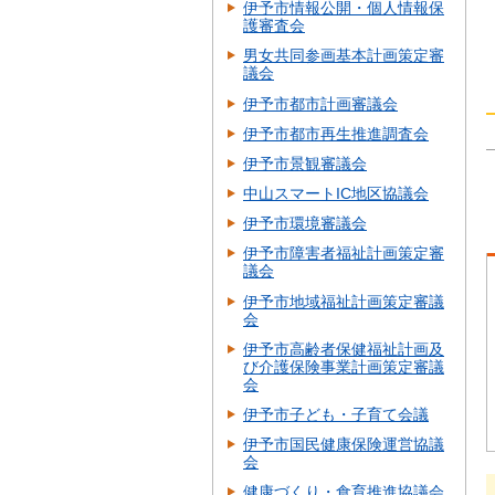
伊予市情報公開・個人情報保
護審査会
男女共同参画基本計画策定審
議会
伊予市都市計画審議会
伊予市都市再生推進調査会
伊予市景観審議会
中山スマートIC地区協議会
伊予市環境審議会
伊予市障害者福祉計画策定審
議会
伊予市地域福祉計画策定審議
会
伊予市高齢者保健福祉計画及
び介護保険事業計画策定審議
会
伊予市子ども・子育て会議
伊予市国民健康保険運営協議
会
健康づくり・食育推進協議会