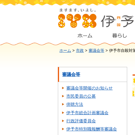
ホーム
>
市政
>
審議会等
> 伊予市自殺対
審議会等
審議会等開催のお知らせ
市民委員の公募
傍聴方法
伊予市総合計画審議会
行政評価委員会
伊予市特別職報酬等審議会