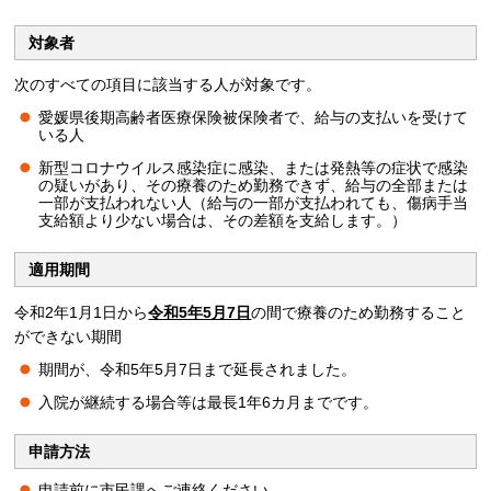
対象者
次のすべての項目に該当する人が対象です。
愛媛県後期高齢者医療保険被保険者で、給与の支払いを受けて
いる人
新型コロナウイルス感染症に感染、または発熱等の症状で感染
の疑いがあり、その療養のため勤務できず、給与の全部または
一部が支払われない人（給与の一部が支払われても、傷病手当
支給額より少ない場合は、その差額を支給します。）
適用期間
令和2年1月1日から
令和5年5月7日
の間で療養のため勤務すること
ができない期間
期間が、令和5年5月7日まで延長されました。
入院が継続する場合等は最長1年6カ月までです。
申請方法
申請前に市民課へご連絡ください。