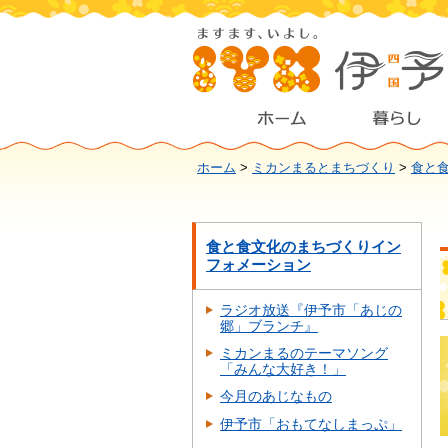
ホーム
>
ミカンまるとまちづくり
>
食と
食と食文化のまちづくりイン
フォメーション
ラジオ放送『伊予市「あじの
郷」ブランチ』
ミカンまるのテーマソング
「みんな大好き！」
今月のあじなもの
伊予市「おもてなしまっぷ」