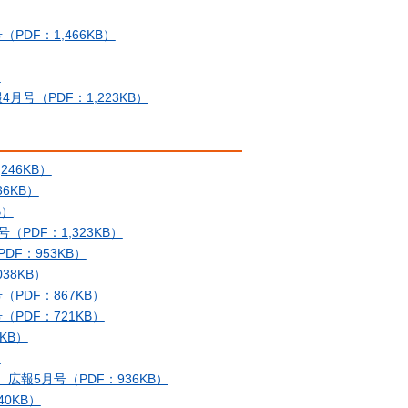
DF：1,466KB）
）
4月号（PDF：1,223KB）
46KB）
6KB）
B）
DF：1,323KB）
F：953KB）
38KB）
DF：867KB）
DF：721KB）
KB）
）
報5月号（PDF：936KB）
0KB）