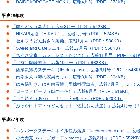
「DAIDOKOROCAFE MOKU」広報4月号（PDF：573KB）
平成28年度
「肉うどん（森店）」広報3月号（PDF：542KB）
「HIKARI定食（HIKARI）」広報2月号（PDF：524KB）
「セルフうどんおさき製麺」広報1月号（PDF：536KB）
「Sweet and Cafeシエル」広報12月号（PDF：558KB）
「ちぐさ定食（カフェレストちぐさ）」広報11月号（PDF：691K
「（有）岡崎鮮魚」広報10月号（PDF：662KB）
「薩摩親鶏のステーキ（Ile des pins）」広報9月号（PDF：543K
「肉添さん（海の家男めし）」広報8月号（PDF：504KB）
「はも湯引き、はも南蛮漬（季節料理魚吉）広報7月号（PDF：51
「ローストビーフ（肉の一色）」広報6月号（PDF：516KB）
「たこ焼き（あった！！）」広報5月号（PDF：529KB）
「ぶっかけトマトうどんセット（佐礼もん茶屋）」広報4月号（PDF
平成27年度
「ハンバーグステーキホイル包み焼き（kitchen ichi-nichi）」広
「ひめ桑茶（ハーブガーデンmoco）」広報2月号（PDF：552KB