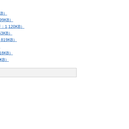
B）
9KB）
,120KB）
3KB）
19KB）
）
8KB）
KB）