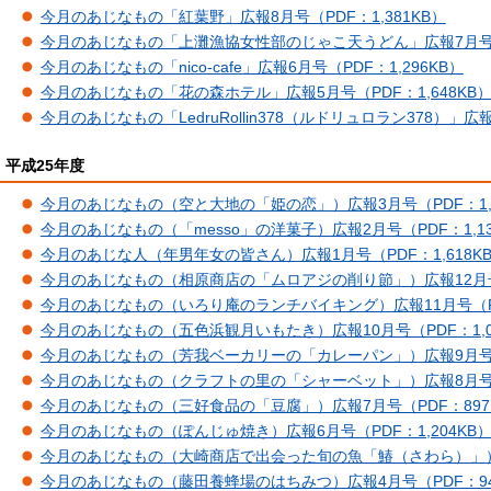
今月のあじなもの「紅葉野」広報8月号（PDF：1,381KB）
今月のあじなもの「上灘漁協女性部のじゃこ天うどん」広報7月号（P
今月のあじなもの「nico-cafe」広報6月号（PDF：1,296KB）
今月のあじなもの「花の森ホテル」広報5月号（PDF：1,648KB
今月のあじなもの「LedruRollin378（ルドリュロラン378）」広報
平成25年度
今月のあじなもの（空と大地の「姫の恋」）広報3月号（PDF：1,2
今月のあじなもの（「messo」の洋菓子）広報2月号（PDF：1,13
今月のあじな人（年男年女の皆さん）広報1月号（PDF：1,618K
今月のあじなもの（相原商店の「ムロアジの削り節」）広報12月号（P
今月のあじなもの（いろり庵のランチバイキング）広報11月号（PD
今月のあじなもの（五色浜観月いもたき）広報10月号（PDF：1,0
今月のあじなもの（芳我ベーカリーの「カレーパン」）広報9月号（P
今月のあじなもの（クラフトの里の「シャーベット」）広報8月号（P
今月のあじなもの（三好食品の「豆腐」）広報7月号（PDF：897
今月のあじなもの（ぽんじゅ焼き）広報6月号（PDF：1,204KB
今月のあじなもの（大崎商店で出会った旬の魚「鰆（さわら）」）広
今月のあじなもの（藤田養蜂場のはちみつ）広報4月号（PDF：94