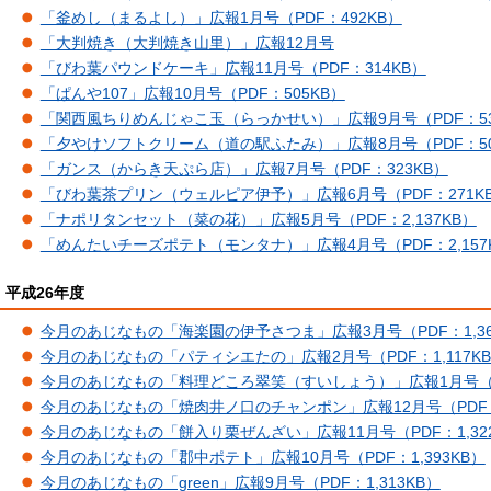
「釜めし（まるよし）」広報1月号（PDF：492KB）
「大判焼き（大判焼き山里）」広報12月号
「びわ葉パウンドケーキ」広報11月号（PDF：314KB）
「ぱんや107」広報10月号（PDF：505KB）
「関西風ちりめんじゃこ玉（らっかせい）」広報9月号（PDF：53
「夕やけソフトクリーム（道の駅ふたみ）」広報8月号（PDF：50
「ガンス（からき天ぷら店）」広報7月号（PDF：323KB）
「びわ葉茶プリン（ウェルピア伊予）」広報6月号（PDF：271K
「ナポリタンセット（菜の花）」広報5月号（PDF：2,137KB）
「めんたいチーズポテト（モンタナ）」広報4月号（PDF：2,157
平成26年度
今月のあじなもの「海楽園の伊予さつま」広報3月号（PDF：1,36
今月のあじなもの「パティシエたの」広報2月号（PDF：1,117K
今月のあじなもの「料理どころ翠笑（すいしょう）」広報1月号（PD
今月のあじなもの「焼肉井ノ口のチャンポン」広報12月号（PDF：1
今月のあじなもの「餅入り栗ぜんざい」広報11月号（PDF：1,32
今月のあじなもの「郡中ポテト」広報10月号（PDF：1,393KB）
今月のあじなもの「green」広報9月号（PDF：1,313KB）