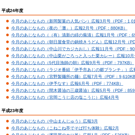
平成24年度
今月のあじなもの（新岡製菓の人気パン）広報3月号（PDF：1,01
今月のあじなもの（夜の「灘」）広報2月号（PDF：880KB）
今月のあじなもの（（有）漬新の緋の蕪漬）広報1月号（PDF：69
今月のあじなもの（朝日屋食堂の鍋焼きうどん）広報12月号（PDF
今月のあじなもの（中山川でカジカおし）広報11月号（PDF：90
今月のあじなもの（中山栗がごろっと入った栗カレー）広報10月号（
今月のあじなもの（5代目漁師の朝）広報9月号（PDF：797KB）
今月のあじなもの（ラジオ番組「伊予市あじの郷ブランチ」）広報8
今月のあじなもの（宮野製麺所の麺）広報7月号（PDF：9,610K
今月のあじなもの（伊予なす）広報6月号（PDF：774KB）
今月のあじなもの（閏木醤油の三歳醤油）広報5月号（PDF：859
今月のあじなもの（宮岡こうじ店の塩こうじ）広報4月号
平成23年度
今月のあじなもの（中山まんじゅう）広報3月
今月のあじなもの（こねこね亭でそば打ち体験）広報2月