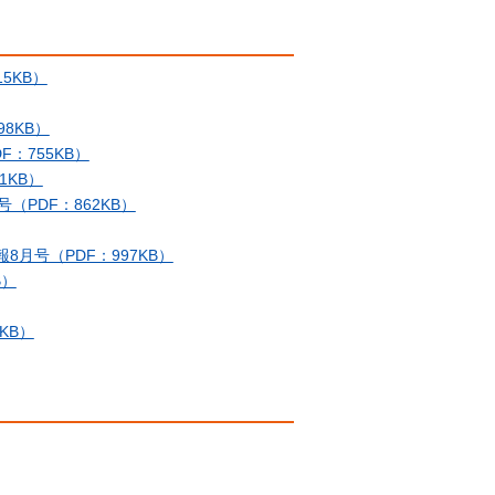
5KB）
8KB）
：755KB）
1KB）
PDF：862KB）
月号（PDF：997KB）
B）
KB）