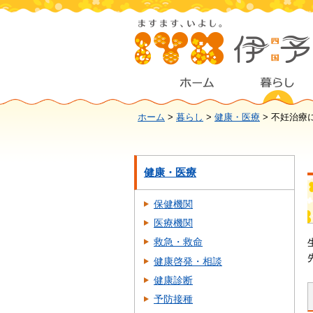
ホーム
>
暮らし
>
健康・医療
> 不妊治療
健康・医療
保健機関
医療機関
救急・救命
健康啓発・相談
健康診断
予防接種