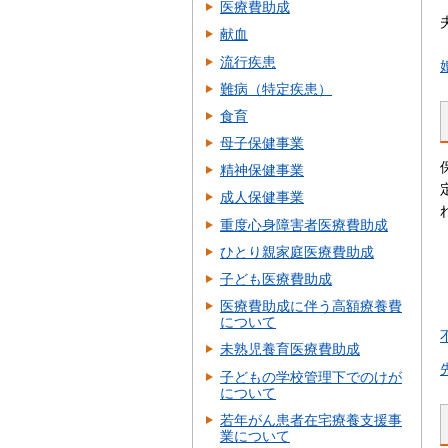
医療費助成
献血
流行疾患
難病（特定疾患）
食育
母子保健事業
精神保健事業
成人保健事業
重度心身障害者医療費助成
ひとり親家庭医療費助成
子ども医療費助成
医療費助成に伴う高額療養費
について
未熟児養育医療費助成
子どもの学校管理下でのけが
について
若年がん患者在宅療養支援事
業について