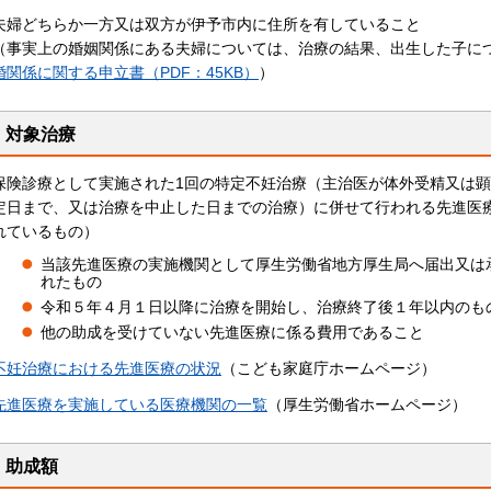
夫婦どちらか一方又は双方が伊予市内に住所を有していること
（事実上の婚姻関係にある夫婦については、治療の結果、出生した子に
婚関係に関する申立書（PDF：45KB）
）
対象治療
保険診療として実施された1回の特定不妊治療（主治医が体外受精又は
定日まで、又は治療を中止した日までの治療）に併せて行われる先進医
れているもの）
当該先進医療の実施機関として厚生労働省地方厚生局へ届出又は
れたもの
令和５年４月１日以降に治療を開始し、治療終了後１年以内のも
他の助成を受けていない先進医療に係る費用であること
不妊治療における先進医療の状況
（こども家庭庁ホームページ）
先進医療を実施している医療機関の一覧
（厚生労働省ホームページ）
助成額