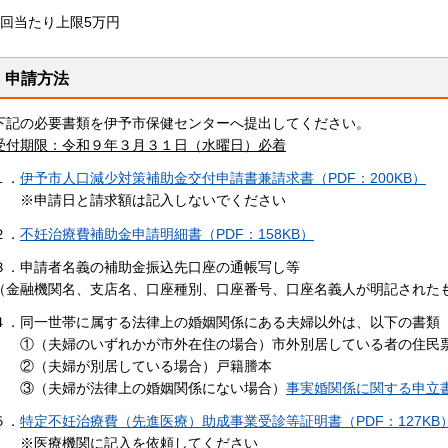
1回当たり上限5万円
申請方法
下記の必要書類を伊予市保健センターへ提出してください。
受付期限：令和９年３月３１日（水曜日）必着
１．
伊予市人口減少対策補助金交付申請書兼請求書（PDF：200KB）
※申請日と請求額は記入しないでください
２．
不妊治療費補助金申請明細書（PDF：158KB）
３．申請者名義の補助金振込先口座の通帳写し等
（金融機関名、支店名、口座種別、口座番号、口座名義人が明記された
４．同一世帯に属する法律上の婚姻関係にある夫婦以外は、以下の書類
①（夫婦のいずれかが市外在住の場合）市外別居している者の住民
②（夫婦が別居している場合）戸籍謄本
③（夫婦が法律上の婚姻関係にない場合）
事実婚関係に関する申立書（
５．
特定不妊治療費（先進医療）助成事業受診等証明書（PDF：127KB
※医療機関に記入を依頼してください