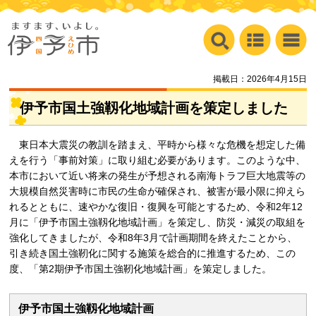
掲載日：2026年4月15日
伊予市国土強靱化地域計画を策定しました
東
日本大震災の教訓を踏まえ、平時から様々な危機を想定した備
えを行う「事前対策」に取り組む必要があります。このような中、
本市において近い将来の発生が予想される南海トラフ巨大地震等の
大規模自然災害時に市民の生命が確保され、被害が最小限に抑えら
れるとともに、速やかな復旧・復興を可能とするため、令和2年12
月に「伊予市国土強靱化地域計画」を策定し、防災・減災の取組を
強化してきましたが、令和8年3月で計画期間を終えたことから、
引き続き国土強靭化に関する施策を総合的に推進するため、この
度、「第2期伊予市国土強靭化地域計画」を策定しました。
伊予市国土強靱化地域計画