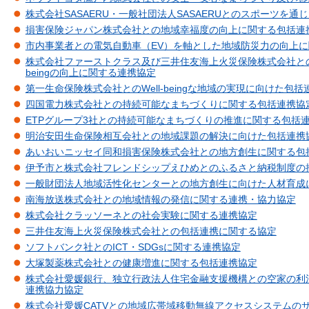
株式会社SASAERU・一般社団法人SASAERUとのスポーツを
損害保険ジャパン株式会社との地域幸福度の向上に関する包括連
市内事業者との電気自動車（EV）を軸とした地域防災力の向上
株式会社ファーストクラス及び三井住友海上火災保険株式会社とのカ
beingの向上に関する連携協定
第一生命保険株式会社とのWell-beingな地域の実現に向けた包括
四国電力株式会社との持続可能なまちづくりに関する包括連携協
ETPグループ3社との持続可能なまちづくりの推進に関する包括
明治安田生命保険相互会社との地域課題の解決に向けた包括連携
あいおいニッセイ同和損害保険株式会社との地方創生に関する包
伊予市と株式会社フレンドシップえひめとのふるさと納税制度の
一般財団法人地域活性化センターとの地方創生に向けた人材育成
南海放送株式会社との地域情報の発信に関する連携・協力協定
株式会社クラッソーネとの社会実験に関する連携協定
三井住友海上火災保険株式会社との包括連携に関する協定
ソフトバンク社とのICT・SDGsに関する連携協定
大塚製薬株式会社との健康増進に関する包括連携協定
株式会社愛媛銀行、独立行政法人住宅金融支援機構との空家の利
連携協力協定
株式会社愛媛CATVとの地域広帯域移動無線アクセスシステムの