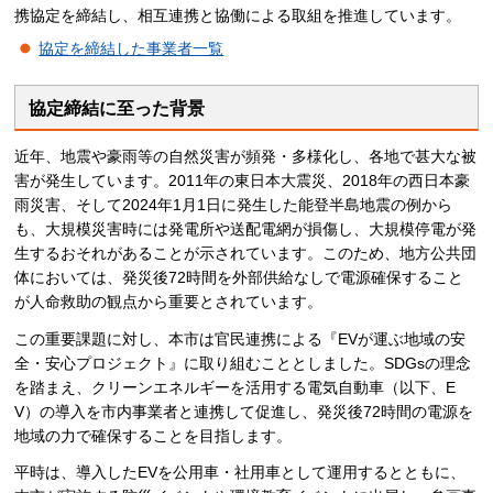
携協定を締結し、相互連携と協働による取組を推進しています。
協定を締結した事業者一覧
協定締結に至った背景
近年、地震や豪雨等の自然災害が頻発・多様化し、各地で甚大な被
害が発生しています。2011年の東日本大震災、2018年の西日本豪
雨災害、そして2024年1月1日に発生した能登半島地震の例から
も、大規模災害時には発電所や送配電網が損傷し、大規模停電が発
生するおそれがあることが示されています。このため、地方公共団
体においては、発災後72時間を外部供給なしで電源確保すること
が人命救助の観点から重要とされています。
この重要課題に対し、本市は官民連携による『EVが運ぶ地域の安
全・安心プロジェクト』に取り組むこととしました。SDGsの理念
を踏まえ、クリーンエネルギーを活用する電気自動車（以下、E
V）の導入を市内事業者と連携して促進し、発災後72時間の電源を
地域の力で確保することを目指します。
平時は、導入したEVを公用車・社用車として運用するとともに、