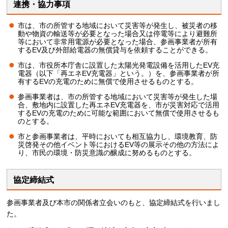
連携・協力事項
市は、市の所管する地域において災害等が発生し、被災者の移
動や物資の輸送等が必要となった場合又は停電等により避難所
等において非常用電源が必要となった場合、参画事業者が所有
するEV及び外部給電器の無償貸与を依頼することができる。
市は、市役所本庁舎に設置した太陽光発電設備を活用したEV充
電器（以下「再エネEV充電器」という。）を、参画事業者が所
有するEVの充電のために無償で使用させるものとする。
参画事業者は、市の所管する地域において災害等が発生した場
合、敷地内に設置した再エネEV充電器を、市が災害対応で活用
するEVの充電のために可能な範囲において無償で使用させるも
のとする。
市と参画事業者は、平時においても相互協力し、環境教育、防
災啓発その他イベント等におけるEV等の展示その他の方法によ
り、市民の環境・防災意識の醸成に努めるものとする。
協定締結式
参画事業者及び本市の関係者立会いのもと、協定締結式を行いまし
た。