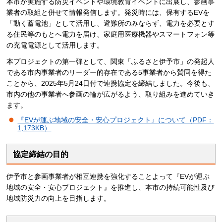
本市が実施する防災イベントや環境教育イベントに出展し、参画事
業者の取組と併せて情報発信します。発災時には、保有するEVを
「動く蓄電池」として活用し、避難所のみならず、電力を必要とす
る住民等のもとへ電力を届け、家庭用医療機器やスマートフォン等
の充電電源として活用します。
本プロジェクトの第一弾として、関東「ふるさと伊予市」の発起人
である市内事業者のリーダー的存在である5事業者から賛同を得た
ことから、2025年5月24日付で連携協定を締結しました。今後も、
市内の他の事業者へ参画の輪が広がるよう、取り組みを進めていき
ます。
『EVが運ぶ地域の安全・安心プロジェクト』について（PDF：
1,173KB）
協定締結の目的
伊予市と参画事業者が相互連携を強化することよって『EVが運ぶ
地域の安全・安心プロジェクト』を推進し、本市の持続可能性及び
地域防災力の向上を目指します。