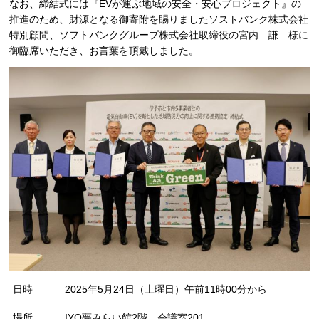
なお、締結式には『EVが運ぶ地域の安全・安心プロジェクト』の
推進のため、財源となる御寄附を賜りましたソストバンク株式会社
特別顧問、ソフトバンクグループ株式会社取締役の宮内 謙 様に
御臨席いただき、お言葉を頂戴しました。
日時
2025年5月24日（土曜日）午前11時00分から
場所
IYO夢みらい館2階 会議室201