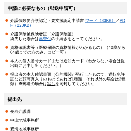
申請に必要なもの（郵送申請可）
介護保険要介護認定・要支援認定申請書
ワード（33KB）
／
PD
F（223KB）
介護保険被保険者証（介護保険証）
紛失した場合は
再交付
の手続きをとってください。
資格確認書等（医療保険の資格情報がわかるもの）（40歳から
64歳までの方のみ、コピー可）
本人の個人番号カードまたは通知カード（わからない場合は提
出時にお申し出ください。）
提出者の本人確認書類（公的機関が発行したもので、運転免許
証など顔写真入りのものであれば1種類、それ以外の場合は2種
類）※郵送の場合は
写し
を同封してください。
提出先
長寿介護課
中山地域事務所
双海地域事務所