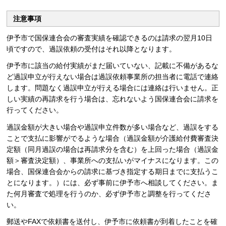
注意事項
伊予市で国保連合会の審査実績を確認できるのは請求の翌月10日
頃ですので、過誤依頼の受付はそれ以降となります。
伊予市に該当の給付実績がまだ届いていない、記載に不備があるな
ど過誤申立が行えない場合は過誤依頼事業所の担当者に電話で連絡
します。問題なく過誤申立が行える場合には連絡は行いません。正
しい実績の再請求を行う場合は、忘れないよう国保連合会に請求を
行ってください。
過誤金額が大きい場合や過誤申立件数が多い場合など、過誤をする
ことで支払に影響がでるような場合（過誤金額が介護給付費審査決
定額（同月過誤の場合は再請求分を含む）を上回った場合（過誤金
額＞審査決定額）、事業所への支払いがマイナスになります。この
場合、国保連合会からの請求に基づき指定する期日までに支払うこ
とになります。）には、必ず事前に伊予市へ相談してください。ま
た何月審査で処理を行うのか、必ず伊予市と調整を行ってくださ
い。
郵送やFAXで依頼書を送付し、伊予市に依頼書が到着したことを確