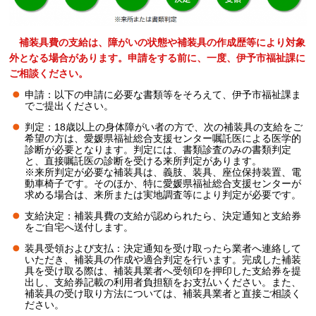
補
装具費の支給は、障がいの状態や補装具の作成歴等により対象
外となる場合があります。申請をする前に、一度、伊予市福祉課に
ご相談ください。
申請：以下の申請に必要な書類等をそろえて、伊予市福祉課ま
でご提出ください。
判定：18歳以上の身体障がい者の方で、次の補装具の支給をご
希望の方は、愛媛県福祉総合支援センター嘱託医による医学的
診断が必要となります。判定には、書類診査のみの書類判定
と、直接嘱託医の診断を受ける来所判定があります。
※来所判定が必要な補装具は、義肢、装具、座位保持装置、電
動車椅子です。そのほか、特に愛媛県福祉総合支援センターが
求める場合は、来所または実地調査等により判定が必要です。
支給決定：補装具費の支給が認められたら、決定通知と支給券
をご自宅へ送付します。
装具受領および支払：決定通知を受け取ったら業者へ連絡して
いただき、補装具の作成や適合判定を行います。完成した補装
具を受け取る際は、補装具業者へ受領印を押印した支給券を提
出し、支給券記載の利用者負担額をお支払いください。また、
補装具の受け取り方法については、補装具業者と直接ご相談く
ださい。