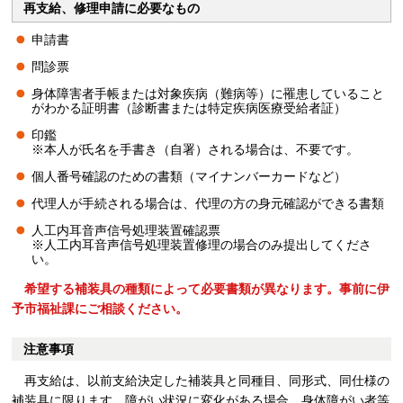
再支給、修理申請に必要なもの
申請書
問診票
身体障害者手帳または対象疾病（難病等）に罹患していること
がわかる証明書（診断書または特定疾病医療受給者証）
印鑑
※本人が氏名を手書き（自署）される場合は、不要です。
個人番号確認のための書類（マイナンバーカードなど）
代理人が手続される場合は、代理の方の身元確認ができる書類
人工内耳音声信号処理装置確認票
※人工内耳音声信号処理装置修理の場合のみ提出してくださ
い。
希望する補装具の種類によって必要書類が異なります。事前に伊
予市福祉課にご相談ください。
注意事項
再
支給は、以前支給決定した補装具と同種目、同形式、同仕様の
補装具に限ります。障がい状況に変化がある場合、身体障がい者等