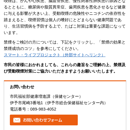
喫煙は、がんや心疾患、脳血管疾患、慢性閉塞性肺疾患の原因とな
るとともに、糖尿病や脂質異常症、歯周疾患を悪化させるなど健康
に与える影響が大きい上、受動喫煙の危険性やニコチンの依存性を
踏まえると、喫煙習慣は個人の嗜好にとどまらない健康問題であ
り、生活習慣病を予防する上で、たばこ対策は重要な課題になって
います。
禁煙をご検討の方については、下記をクリックし、「禁煙の効果と
禁煙成功のコツ」を参考にしてください。
スマート・ライフプロジェクト（外部サイトへリンク）
市民の皆様におかれましても、これらの趣旨をご理解の上、禁煙及
び受動喫煙対策にご協力いただきますようお願いいたします。
お問い合わせ
市民福祉部健康増進課（保健センター）
伊予市尾崎3番地1（伊予市総合保健福祉センター内）
電話番号：089-983-4052