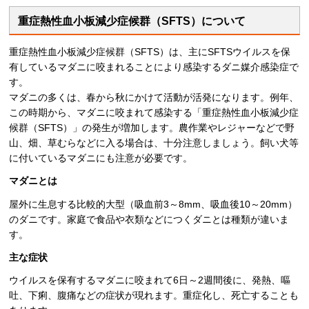
重症熱性血小板減少症候群（SFTS）について
重症熱性血小板減少症候群（SFTS）は、主にSFTSウイルスを保
有しているマダニに咬まれることにより感染するダニ媒介感染症で
す。
マダニの多くは、春から秋にかけて活動が活発になります。例年、
この時期から、マダニに咬まれて感染する「重症熱性血小板減少症
候群（SFTS）」の発生が増加します。農作業やレジャーなどで野
山、畑、草むらなどに入る場合は、十分注意しましょう。飼い犬等
に付いているマダニにも注意が必要です。
マダニとは
屋外に生息する比較的大型（吸血前3～8mm、吸血後10～20mm）
のダニです。家庭で食品や衣類などにつくダニとは種類が違いま
す。
主な症状
ウイルスを保有するマダニに咬まれて6日～2週間後に、発熱、嘔
吐、下痢、腹痛などの症状が現れます。重症化し、死亡することも